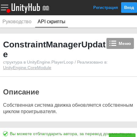
Регистрация
Вход
Руководство
API скрипты
ConstraintManagerUpdat
Меню
e
структура в UnityEngine.PlayerLoop / Реализовано в:
UnityEngine.CoreModule
Описание
Собственная система движка обновляется собственным
циклом проигрывателя.
Вы можете отблагодарить автора, за перевод документации