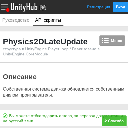
Регистрация
Вход
Руководство
API скрипты
Physics2DLateUpdate
Меню
структура в UnityEngine.PlayerLoop / Реализовано в:
UnityEngine.CoreModule
Описание
Собственная система движка обновляется собственным
циклом проигрывателя.
Вы можете отблагодарить автора, за перевод документации
на русский язык.
₽ Спасибо