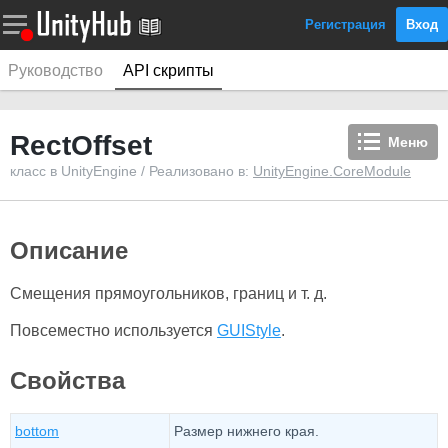
Регистрация
Вход
Руководство
API скрипты
RectOffset
Меню
класс в UnityEngine / Реализовано в:
UnityEngine.CoreModule
Описание
Смещения прямоугольников, границ и т. д.
Повсеместно используется
GUIStyle
.
Свойства
bottom
Размер нижнего края.