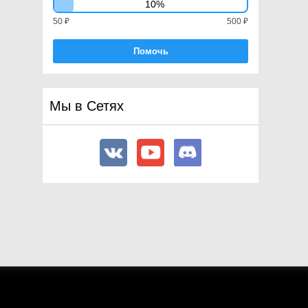
10%
SpringJoint
50 ₽
500 ₽
SpringJoint2D
Помочь
Sprite
SpriteMask
SpriteRenderer
Мы в Сетях
StateMachineBehaviour
StaticBatchingUtility
StreamingController
Subsystem
SubsystemDescriptor
SubsystemManager
SurfaceEffector2D
SystemInfo
TargetJoint2D
Terrain
TerrainCollider
TerrainData