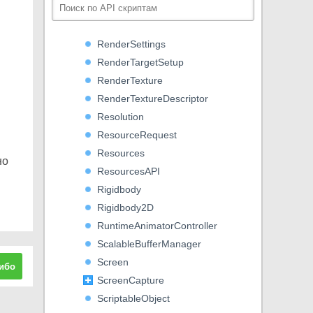
Renderer
RendererExtensions
RenderSettings
RenderTargetSetup
RenderTexture
RenderTextureDescriptor
Resolution
ResourceRequest
Resources
но
ResourcesAPI
Rigidbody
Rigidbody2D
RuntimeAnimatorController
ScalableBufferManager
Screen
ибо
ScreenCapture
ScriptableObject