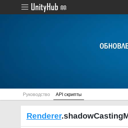
Руководство
API скрипты
Renderer
.shadowCasting