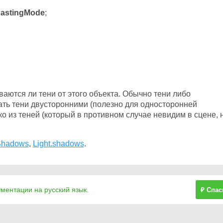
astingMode
;
ваются ли тени от этого объекта. Обычно тени либо
ать тени двусторонними (полезно для односторонней
ко из теней (который в противном случае невидим в сцене, 
Shadows
,
Light.shadows
.
ументации на русский язык.
₽ Спас