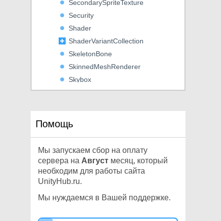
SecondarySpriteTexture
Security
Shader
ShaderVariantCollection
SkeletonBone
SkinnedMeshRenderer
Skybox
SleepTimeout
SliderJoint2D
Snapping
Помощь
Social
SoftJointLimit
Мы запускаем сбор на оплату
SoftJointLimitSpring
сервера на
Август
месяц, который
SortingLayer
необходим для работы сайта
UnityHub.ru.
SparseTexture
SpherecastCommand
Мы нуждаемся в Вашей поддержке.
SphereCollider
SplatPrototype