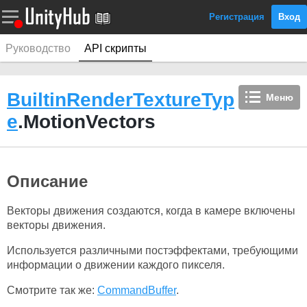
Регистрация
Вход
Руководство
API скрипты
BuiltinRenderTextureTyp
Меню
e
.MotionVectors
Описание
Векторы движения создаются, когда в камере включены
векторы движения.
Используется различными постэффектами, требующими
информации о движении каждого пикселя.
Смотрите так же:
CommandBuffer
.