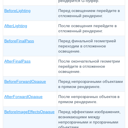
рендерится G-буфер.
BeforeLighting
Перед освещением перейдите в
отложенный рендеринг.
AfterLighting
После освещения перейдите в
отложенный рендеринг.
BeforeFinalPass
Перед финальной геометрией
переходим в отложенное
освещение.
AfterFinalPass
После окончательной геометрии
перейдите в отложенное
освещение.
BeforeForwardOpaque
Перед непрозрачными объектами
в прямом рендеринге.
AfterForwardOpaque
После непрозрачных объектов в
прямом рендеринге.
BeforeImageEffectsOpaque
Перед эффектами изображения,
возникающими между
непрозрачными и прозрачными
объектами.