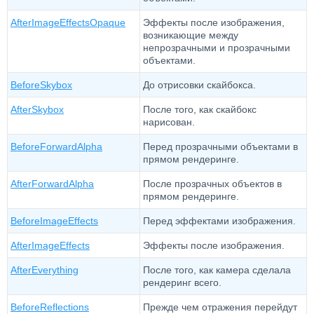
AfterImageEffectsOpaque
Эффекты после изображения,
возникающие между
непрозрачными и прозрачными
объектами.
BeforeSkybox
До отрисовки скайбокса.
AfterSkybox
После того, как скайбокс
нарисован.
BeforeForwardAlpha
Перед прозрачными объектами в
прямом рендеринге.
AfterForwardAlpha
После прозрачных объектов в
прямом рендеринге.
BeforeImageEffects
Перед эффектами изображения.
AfterImageEffects
Эффекты после изображения.
AfterEverything
После того, как камера сделала
рендеринг всего.
BeforeReflections
Прежде чем отражения перейдут