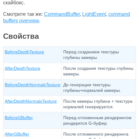
скайбокс.
Смотрите так же:
CommandBuffer
,
LightEvent
,
command
buffers overview
.
Свойства
BeforeDepthTexture
Перед созданием текстуры
глубины камеры.
AfterDepthTexture
После создания текстуры глубины
камеры.
BeforeDepthNormalsTexture
До генерации текстуры
глубины+нормалей камеры.
AfterDepthNormalsTexture
После камеры глубина + текстура
нормалей генерируется.
BeforeGBuffer
Перед отложенным рендерингом
рендерится G-буфер.
AfterGBuffer
После отложенного рендеринга