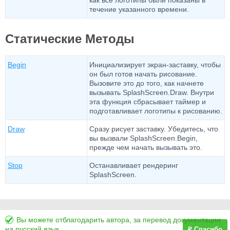
как все логотипы были показаны в
течение указанного времени.
Статические Методы
Begin
Инициализирует экран-заставку, чтобы
он был готов начать рисование.
Вызовите это до того, как начнете
вызывать SplashScreen.Draw. Внутри
эта функция сбрасывает таймер и
подготавливает логотипы к рисованию.
Draw
Сразу рисует заставку. Убедитесь, что
вы вызвали SplashScreen.Begin,
прежде чем начать вызывать это.
Stop
Останавливает рендеринг
SplashScreen.
Вы можете отблагодарить автора, за перевод документации
на русский язык.
₽ Спасибо