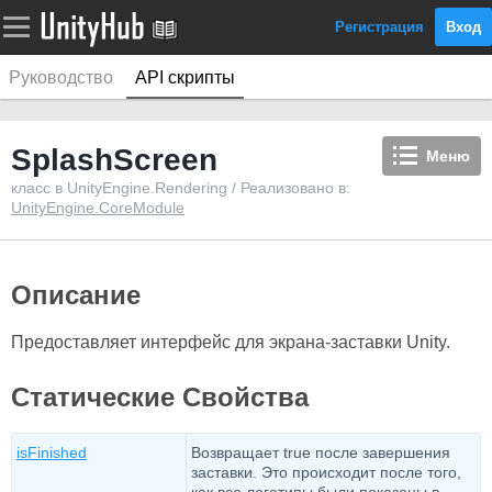
Регистрация
Вход
Руководство
API скрипты
SplashScreen
Меню
класс в UnityEngine.Rendering / Реализовано в:
UnityEngine.CoreModule
Описание
Предоставляет интерфейс для экрана-заставки Unity.
Статические Свойства
isFinished
Возвращает true после завершения
заставки. Это происходит после того,