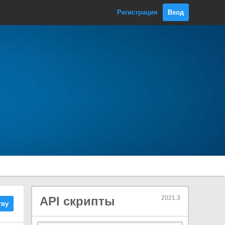
RenderSettings
Регистрация
Вход
RenderTargetSetup
RenderTexture
RenderTextureDescriptor
Resolution
ResourceRequest
Resources
ResourcesAPI
Rigidbody
Rigidbody2D
RuntimeAnimatorController
ScalableBufferManager
Screen
ScreenCapture
ScriptableObject
API скрипты
2021.3
тву
SecondarySpriteTexture
Security