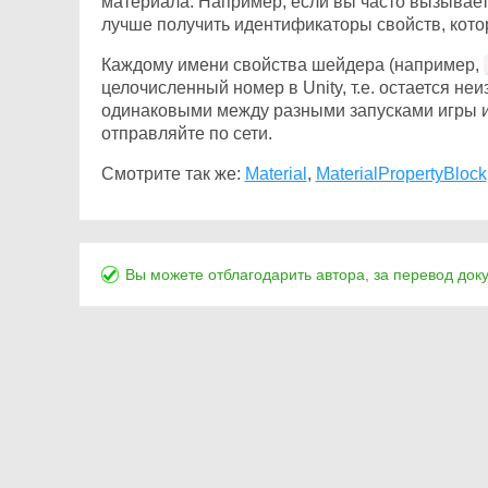
материала. Например, если вы часто вызывае
лучше получить идентификаторы свойств, кото
Каждому имени свойства шейдера (например,
целочисленный номер в Unity, т.е. остается не
одинаковыми между разными запусками игры и
отправляйте по сети.
Смотрите так же:
Material
,
MaterialPropertyBlock
Вы можете отблагодарить автора, за перевод док