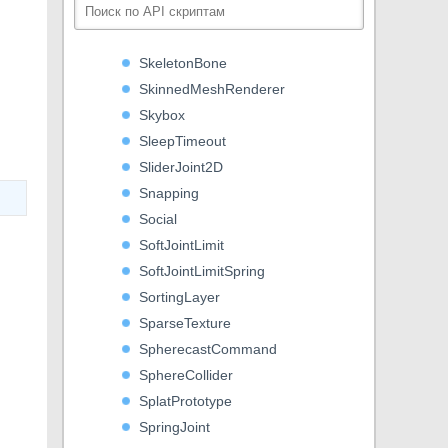
Shader
ShaderVariantCollection
SkeletonBone
SkinnedMeshRenderer
Skybox
SleepTimeout
SliderJoint2D
Snapping
Social
SoftJointLimit
SoftJointLimitSpring
SortingLayer
SparseTexture
SpherecastCommand
SphereCollider
SplatPrototype
SpringJoint