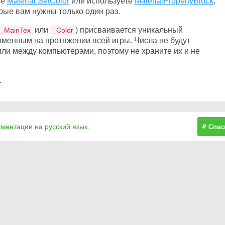
те
Material.SetColor
или используете
MaterialPropertyBlock
,
рые вам нужны только один раз.
или
) присваивается уникальный
_MainTex
_Color
изменным на протяжении всей игры. Числа не будут
ли между компьютерами, поэтому не храните их и не
.
ументации на русский язык.
₽ Спас