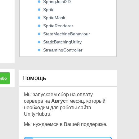
SpringJoint2D
Sprite
SpriteMask
SpriteRenderer
StateMachineBehaviour
StaticBatchingUtility
StreamingController
Subsystem
SubsystemDescriptor
SubsystemManager
Помощь
ибо
SurfaceEffector2D
SystemInfo
Мы запускаем сбор на оплату
TargetJoint2D
сервера на
Август
месяц, который
Terrain
необходим для работы сайта
UnityHub.ru.
TerrainCollider
TerrainData
Мы нуждаемся в Вашей поддержке.
TerrainExtensions
TerrainLayer