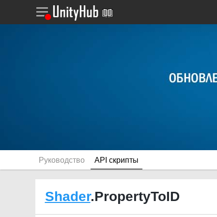
Руководство
API скрипты
Shader
.PropertyToID