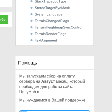
StackTraceLogType
StereoTargetEyeMask
SystemLanguage
ибо
TerrainChangedFlags
TerrainHeightmapSyncControl
TerrainRenderFlags
TextAlignment
TextAnchor
TextClipping
TextureFormat
Помощь
TextureWrapMode
ThreadPriority
Мы запускаем сбор на оплату
TouchPhase
сервера на
Август
месяц, который
TouchScreenKeyboardType
необходим для работы сайта
UnityHub.ru.
TouchType
TransparencySortMode
Мы нуждаемся в Вашей поддержке.
UserAuthorization
VerticalWrapMode