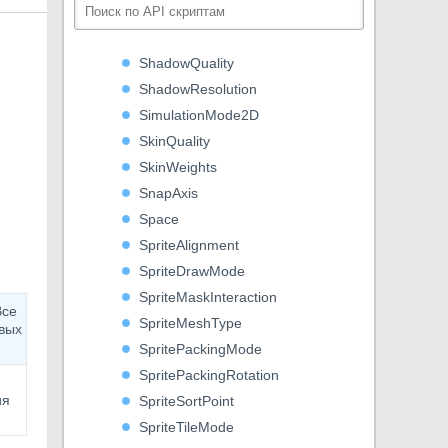
ShadowmaskMode
ShadowProjection
ShadowQuality
ShadowResolution
SimulationMode2D
SkinQuality
SkinWeights
SnapAxis
Space
SpriteAlignment
SpriteDrawMode
SpriteMaskInteraction
Все
SpriteMeshType
вых
SpritePackingMode
SpritePackingRotation
ия
SpriteSortPoint
SpriteTileMode