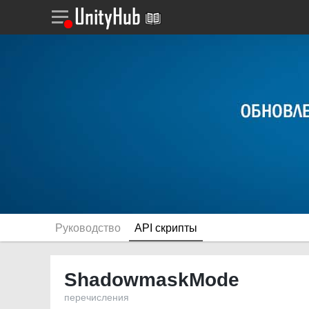
Руководство
API скрипты
ShadowmaskMode
перечисления