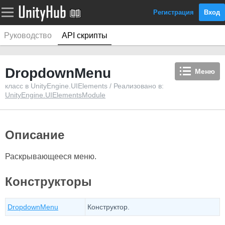
Регистрация
Вход
Руководство
API скрипты
DropdownMenu
Меню
класс в UnityEngine.UIElements / Реализовано в:
UnityEngine.UIElementsModule
Описание
Раскрывающееся меню.
Конструкторы
DropdownMenu
Конструктор.