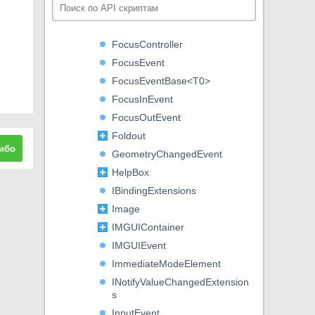
Focusable
FocusChangeDirection
FocusController
FocusEvent
FocusEventBase<T0>
FocusInEvent
FocusOutEvent
Foldout
ибо
GeometryChangedEvent
HelpBox
IBindingExtensions
Image
IMGUIContainer
IMGUIEvent
ImmediateModeElement
INotifyValueChangedExtension
s
InputEvent