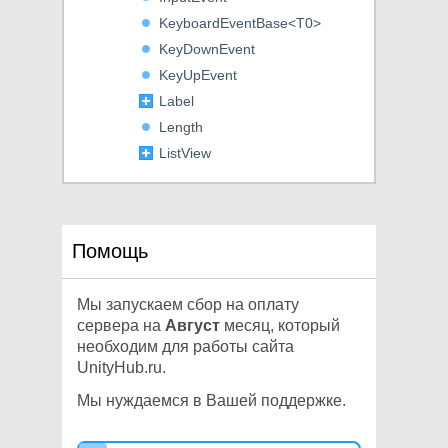
KeyboardEventBase<T0>
KeyDownEvent
KeyUpEvent
Label
Length
ListView
Manipulator
ManipulatorActivationFilter
MeshGenerationContext
Помощь
MeshWriteData
MinMaxSlider
Мы запускаем сбор на оплату
MouseCaptureController
сервера на
Август
месяц, который
MouseCaptureEvent
необходим для работы сайта
MouseCaptureEventBase<T0>
UnityHub.ru.
MouseCaptureOutEvent
Мы нуждаемся в Вашей поддержке.
MouseDownEvent
MouseEnterEvent