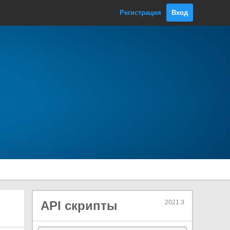
DetachFromPanelEvent
Регистрация
Вход
DragAndDropEventBase<T0>
DragEnterEvent
DragExitedEvent
DragLeaveEvent
DragPerformEvent
DragUpdatedEvent
DropdownMenu
DropdownMenuAction
DropdownMenuEventInfo
DropdownMenuItem
DropdownMenuSeparator
EventBase
EventBase<T0>
EventDispatcher
API скрипты
2021.3
EventDispatcherGate
ExecuteCommandEvent