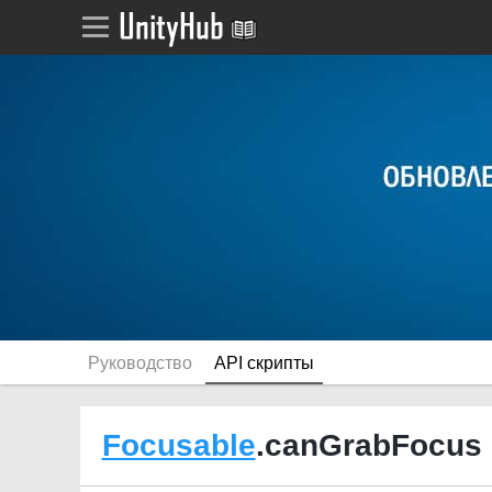
Руководство
API скрипты
Focusable
.canGrabFocus