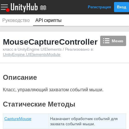
Регистрация
Вход
Руководство
API скрипты
MouseCaptureController
Меню
класс в UnityEngine.UIElements / Реализовано в:
UnityEngine.UIElementsModule
Описание
Класс, управляющий захватом событий мыши.
Статические Методы
CaptureMouse
Назначает обработчик событий для
захвата событий мыши.