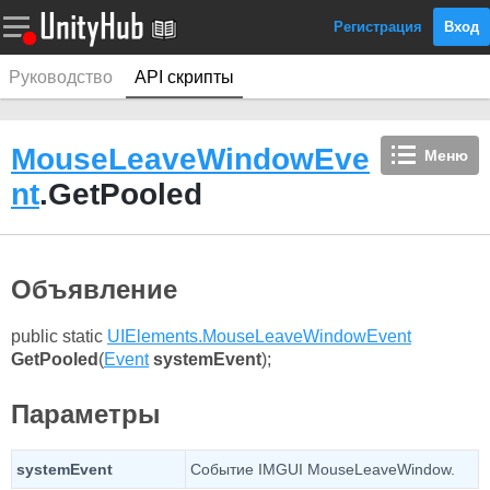
Регистрация
Вход
Руководство
API скрипты
MouseLeaveWindowEve
Меню
nt
.GetPooled
Объявление
public static
UIElements.MouseLeaveWindowEvent
GetPooled
(
Event
systemEvent
);
Параметры
systemEvent
Событие IMGUI MouseLeaveWindow.