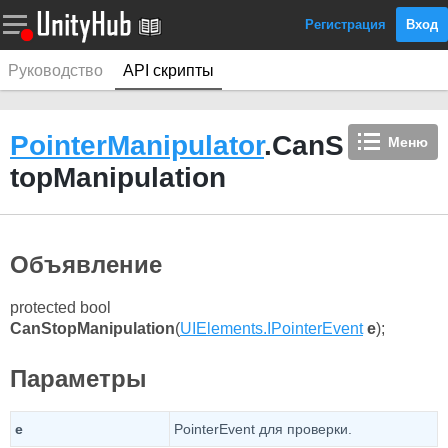
Регистрация
Вход
Руководство
API скрипты
PointerManipulator
.CanS
Меню
topManipulation
Объявление
protected bool
CanStopManipulation
(
UIElements.IPointerEvent
e
);
Параметры
e
PointerEvent для проверки.