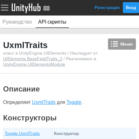
Регистрация
Вход
Руководство
API скрипты
UxmlTraits
Меню
класс в UnityEngine.UIElements / Наследует от:
UIElements.BaseFieldTraits_2
/ Реализовано в:
UnityEngine.UIElementsModule
Описание
Определяет
UxmlTraits
для
Toggle
.
Конструкторы
Toggle.UxmlTraits
Конструктор.