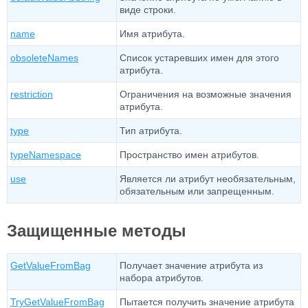
виде строки.
name
Имя атрибута.
obsoleteNames
Список устаревших имен для этого
атрибута.
restriction
Ограничения на возможные значения
атрибута.
type
Тип атрибута.
typeNamespace
Пространство имен атрибутов.
use
Является ли атрибут необязательным,
обязательным или запрещенным.
Защищенные методы
GetValueFromBag
Получает значение атрибута из
набора атрибутов.
TryGetValueFromBag
Пытается получить значение атрибута