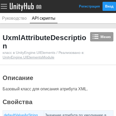
Регистрация
Вход
Руководство
API скрипты
UxmlAttributeDescriptio
Меню
n
класс в UnityEngine.UIElements / Реализовано в:
UnityEngine.UIElementsModule
Описание
Базовый класс для описания атрибута XML.
Свойства
defaultValueAsString
Значение атрибута по умолчанию в