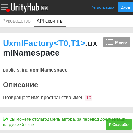
Регистрация
Вход
Руководство
API скрипты
UxmlFactory<T0,T1>
.ux
Меню
mlNamespace
public string
uxmlNamespace
;
Описание
Возвращает имя пространства имен
.
T0
Вы можете отблагодарить автора, за перевод документации
на русский язык.
₽ Спасибо