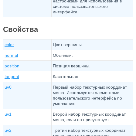
настройками для использования в
системе пользовательского
интерфейса.
Свойства
color
Цвет вершины.
normal
Обычный.
position
Позиция вершины.
tangent
Касательная.
uv0
Первый набор текстурных координат
меша. Используется элементами
пользовательского интерфейса по
умолчанию.
uv1
Второй набор текстурных координат
меша, если он присутствует.
uv2
Третий набор текстурных координат
меша, если он присутствует.