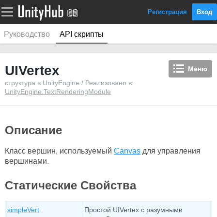
Регистрация
Вход
Руководство
API скрипты
UIVertex
Меню
структура в UnityEngine / Реализовано в:
UnityEngine.TextRenderingModule
Описание
Класс вершин, используемый
Canvas
для управления
вершинами.
Статические Свойства
simpleVert
Простой UIVertex с разумными