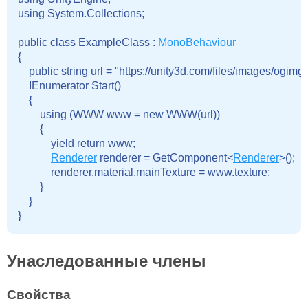
using System.Collections;
public class ExampleClass : 
MonoBehaviour
{

    public string url = "https://unity3d.com/files/images/ogimg.j
    IEnumerator Start()

    {

        using (WWW www = new WWW(url))

        {

            yield return www;

Renderer
 renderer = GetComponent<
Renderer
>();

            renderer.material.mainTexture = www.texture;

        }

    }

Унаследованные члены
Свойства