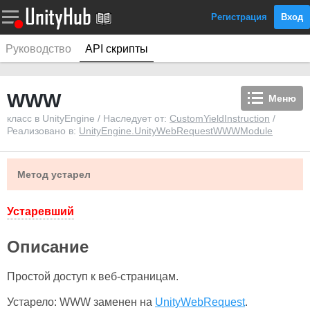
Регистрация
Вход
Руководство
API скрипты
WWW
Меню
класс в UnityEngine / Наследует от:
CustomYieldInstruction
/
Реализовано в:
UnityEngine.UnityWebRequestWWWModule
Метод устарел
Устаревший
Описание
Простой доступ к веб-страницам.
Устарело: WWW заменен на
UnityWebRequest
.