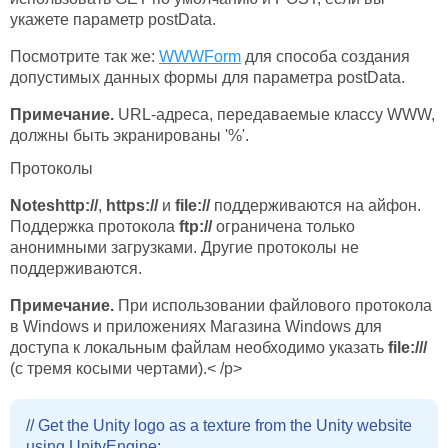
укажете параметр postData.
Посмотрите так же:
WWWForm
для способа создания
допустимых данных формы для параметра postData.
Примечание.
URL-адреса, передаваемые классу WWW,
должны быть экранированы '%'.
Протоколы
Notes
http://
,
https://
и
file://
поддерживаются на айфон.
Поддержка протокола
ftp://
ограничена только
анонимными загрузками. Другие протоколы не
поддерживаются.
Примечание.
При использовании файлового протокола
в Windows и приложениях Магазина Windows для
доступа к локальным файлам необходимо указать
file:///
(с тремя косыми чертами).< /p>
// Get the Unity logo as a texture from the Unity website

using UnityEngine;
