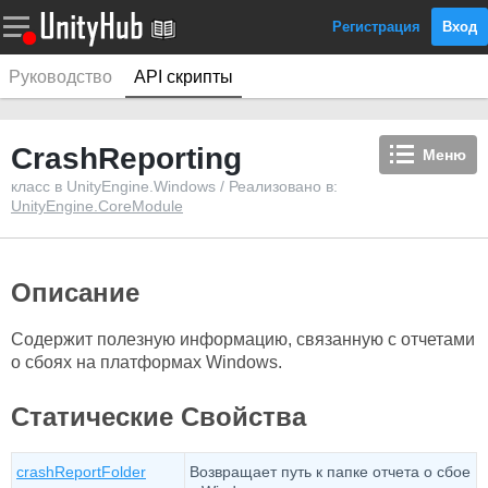
Регистрация
Вход
Руководство
API скрипты
CrashReporting
Меню
класс в UnityEngine.Windows / Реализовано в:
UnityEngine.CoreModule
Описание
Содержит полезную информацию, связанную с отчетами
о сбоях на платформах Windows.
Статические Свойства
crashReportFolder
Возвращает путь к папке отчета о сбое