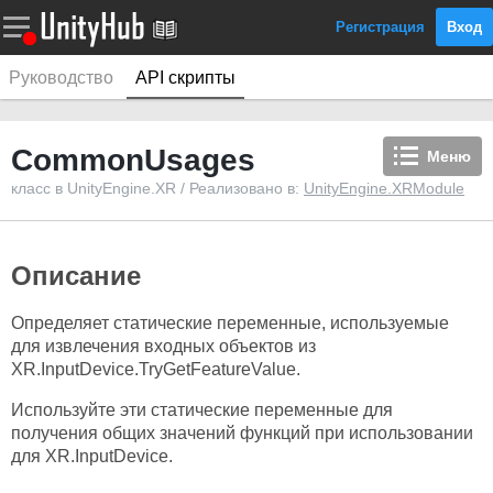
Регистрация
Вход
Руководство
API скрипты
CommonUsages
Меню
класс в UnityEngine.XR / Реализовано в:
UnityEngine.XRModule
Описание
Определяет статические переменные, используемые
для извлечения входных объектов из
XR.InputDevice.TryGetFeatureValue.
Используйте эти статические переменные для
получения общих значений функций при использовании
для XR.InputDevice.