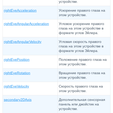
устройстве.
rightEyeAcceleration
Ускорение правого глаза на
этом устройстве.
rightEyeAngularAcceleration
Угловое ускорение правого
глаза на этом устройстве в
формате углов Эйлера.
rightEyeAngularVelocity
Угловая скорость правого
глаза на этом устройстве в
формате углов Эйлера.
rightEyePosition
Положение правого глаза на
этом устройстве.
rightEyeRotation
Вращение правого глаза на
этом устройстве.
rightEyeVelocity
Скорость правого глаза на
этом устройстве.
secondary2DAxis
Дополнительная сенсорная
панель или джойстик на
устройстве.