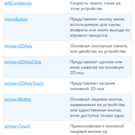
leftEyeVelocity
Скорость левого глаза на
этом устройстве.
menuButton
Представляет кнопку меню,
используемую для паузы,
возврата или иного выхода из
игрового процесса.
primary2DAxis
Основная сенсорная панель
или джойстик на устройстве.
primary2DAxisClick
Представляет щелчок или
иное нажатие на основную
2D-ось.
primary2DAxisTouch
Представляет касание
основной 2D-оси.
primaryButton
Основная лицевая кнопка,
нажимаемая на устройстве,
или единственная кнопка,
если доступна только одна.
primaryTouch
Прикосновение к основной
лицевой кнопке на