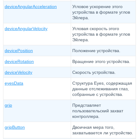
deviceAngularAcceleration
Угловое ускорение этого
устройства в формате углов
Эйлера.
deviceAngularVelocity
Угловая скорость этого
устройства в формате углов
Эйлера.
devicePosition
Положение устройства.
deviceRotation
Вращение этого устройства.
deviceVelocity
Скорость устройства.
eyesData
Структура Eyes, содержащая
данные отслеживания глаз,
собранные с устройства.
grip
Представляет
пользовательский захват
контроллера.
gripButton
Двоичная мера того,
захватывается ли устройство.