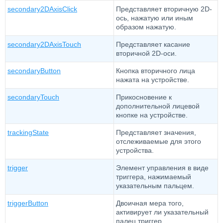
secondary2DAxisClick
Представляет вторичную 2D-
ось, нажатую или иным
образом нажатую.
secondary2DAxisTouch
Представляет касание
вторичной 2D-оси.
secondaryButton
Кнопка вторичного лица
нажата на устройстве.
secondaryTouch
Прикосновение к
дополнительной лицевой
кнопке на устройстве.
trackingState
Представляет значения,
отслеживаемые для этого
устройства.
trigger
Элемент управления в виде
триггера, нажимаемый
указательным пальцем.
triggerButton
Двоичная мера того,
активирует ли указательный
палец триггер.