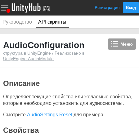
Регистрация
Вход
Руководство
API скрипты
AudioConfiguration
Меню
структура в UnityEngine / Реализовано в:
UnityEngine.AudioModule
Описание
Определяет текущие свойства или желаемые свойства,
которые необходимо установить для аудиосистемы.
Смотрите
AudioSettings.Reset
для примера.
Свойства