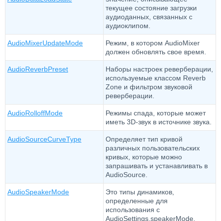
текущее состояние загрузки
аудиоданных, связанных с
аудиоклипом.
AudioMixerUpdateMode
Режим, в котором AudioMixer
должен обновлять свое время.
AudioReverbPreset
Наборы настроек реверберации,
используемые классом Reverb
Zone и фильтром звуковой
реверберации.
AudioRolloffMode
Режимы спада, которые может
иметь 3D-звук в источнике звука.
AudioSourceCurveType
Определяет тип кривой
различных пользовательских
кривых, которые можно
запрашивать и устанавливать в
AudioSource.
AudioSpeakerMode
Это типы динамиков,
определенные для
использования с
AudioSettings.speakerMode.