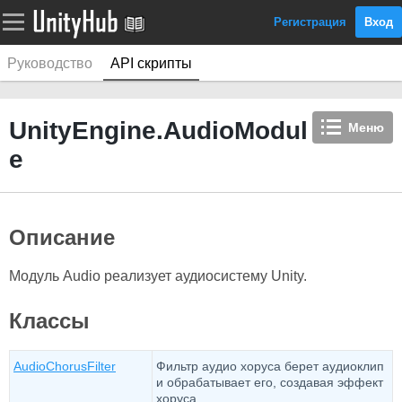
Регистрация
Вход
Руководство
API скрипты
UnityEngine.AudioModul
Меню
e
Описание
Модуль Audio реализует аудиосистему Unity.
Классы
AudioChorusFilter
Фильтр аудио хоруса берет аудиоклип
и обрабатывает его, создавая эффект
хоруса.