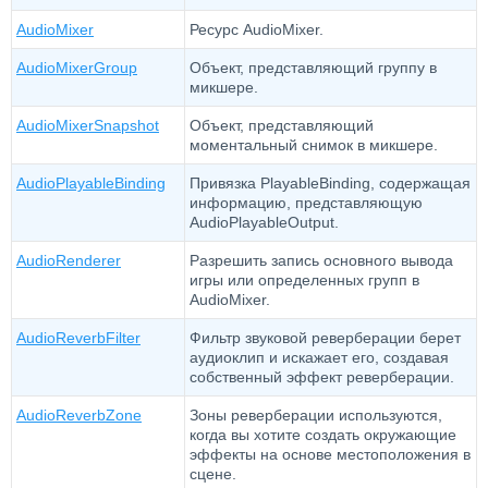
AudioMixer
Ресурс AudioMixer.
AudioMixerGroup
Объект, представляющий группу в
микшере.
AudioMixerSnapshot
Объект, представляющий
моментальный снимок в микшере.
AudioPlayableBinding
Привязка PlayableBinding, содержащая
информацию, представляющую
AudioPlayableOutput.
AudioRenderer
Разрешить запись основного вывода
игры или определенных групп в
AudioMixer.
AudioReverbFilter
Фильтр звуковой реверберации берет
аудиоклип и искажает его, создавая
собственный эффект реверберации.
AudioReverbZone
Зоны реверберации используются,
когда вы хотите создать окружающие
эффекты на основе местоположения в
сцене.