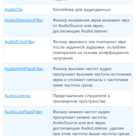
AudioClip
Контейнер для аудиоданных.
AudioDistortionFilter
Фильтр искажения звука искажает звук
от AudioSource или звуки,
достигающие AudioListener.
AudioEchoFilter
Фильтр звукового эха повторяет звук
после заданной задержки, ослабляя
повторения на основе коэффициента
затухания.
AudioHighPassFilter
Фильтр высоких частот аудио
пропускает высокие частоты источника
звука и отсекает сигналы с частотами
ниже частоты среза.
AudioListener
Представление слушателя в
трехмерном пространстве.
AudioLowPassFilter
Фильтр нижних частот аудио
пропускает низкие частоты
AudioSource или все звуки,
достигающие AudioListener, удаляя
при этом частоты выше частоты среза.