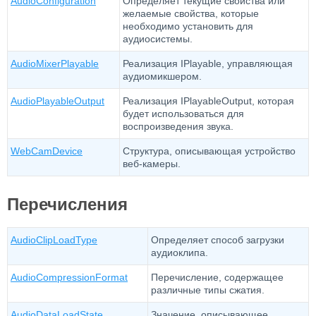
AudioConfiguration
Определяет текущие свойства или
желаемые свойства, которые
необходимо установить для
аудиосистемы.
AudioMixerPlayable
Реализация IPlayable, управляющая
аудиомикшером.
AudioPlayableOutput
Реализация IPlayableOutput, которая
будет использоваться для
воспроизведения звука.
WebCamDevice
Структура, описывающая устройство
веб-камеры.
Перечисления
AudioClipLoadType
Определяет способ загрузки
аудиоклипа.
AudioCompressionFormat
Перечисление, содержащее
различные типы сжатия.
AudioDataLoadState
Значение, описывающее