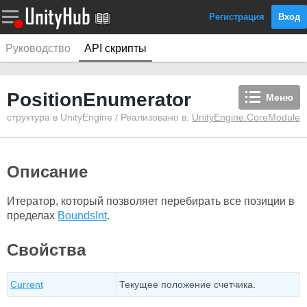
Регистрация
Вход
Руководство
API скрипты
PositionEnumerator
Меню
структура в UnityEngine / Реализовано в:
UnityEngine.CoreModule
Описание
Итератор, который позволяет перебирать все позиции в
пределах
BoundsInt
.
Свойства
Current
Текущее положение счетчика.