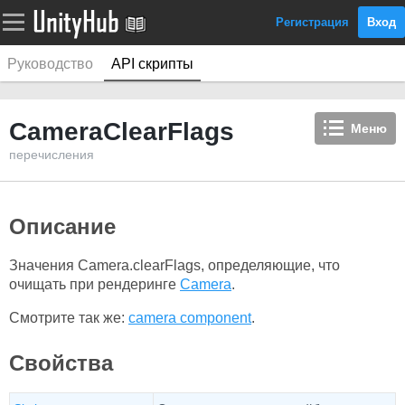
Регистрация
Вход
Руководство
API скрипты
CameraClearFlags
Меню
перечисления
Описание
Значения Camera.clearFlags, определяющие, что
очищать при рендеринге
Camera
.
Смотрите так же:
camera component
.
Свойства