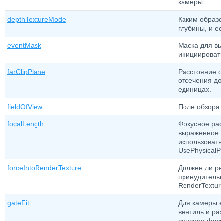
камеры.
depthTextureMode
Каким образо
глубины, и е
eventMask
Маска для вы
инициироват
farClipPlane
Расстояние о
отсечения д
единицах.
fieldOfView
Поле обзора 
focalLength
Фокусное ра
выраженное 
использовать
UsePhysicalPr
forceIntoRenderTexture
Должен ли р
принудитель
RenderTextur
gateFit
Для камеры е
вентиль и р
сенсора физ