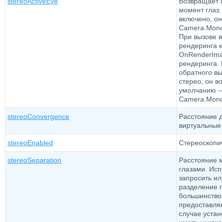
stereoActiveEye
Возвращает 
момент глаз.
включено, он
Camera.Mono
При вызове в
рендеринга к
OnRenderIma
рендеринга. 
обратного в
стерео, он в
умолчанию 
Camera.MonoO
stereoConvergence
Расстояние д
виртуальные 
stereoEnabled
Стереоскопи
stereoSeparation
Расстояние 
глазами. Исп
запросить ил
разделение г
большинство
предоставляю
случае устан