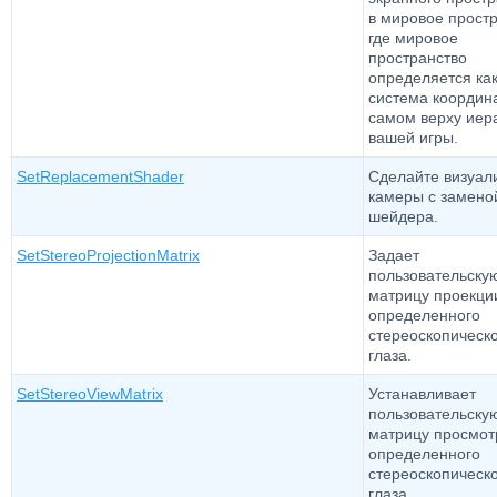
в мировое простр
где мировое
пространство
определяется ка
система координ
самом верху иер
вашей игры.
SetReplacementShader
Сделайте визуал
камеры с замено
шейдера.
SetStereoProjectionMatrix
Задает
пользовательску
матрицу проекци
определенного
стереоскопическ
глаза.
SetStereoViewMatrix
Устанавливает
пользовательску
матрицу просмот
определенного
стереоскопическ
глаза.