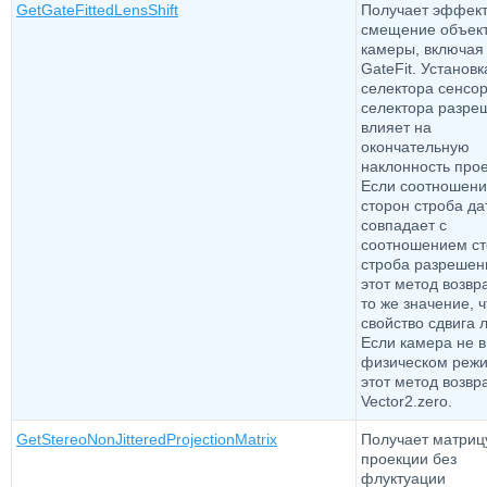
GetGateFittedLensShift
Получает эффек
смещение объек
камеры, включая
GateFit. Установк
селектора сенсор
селектора разре
влияет на
окончательную
наклонность прое
Если соотношен
сторон строба да
совпадает с
соотношением с
строба разрешени
этот метод возв
то же значение, ч
свойство сдвига 
Если камера не в
физическом режи
этот метод возв
Vector2.zero.
GetStereoNonJitteredProjectionMatrix
Получает матриц
проекции без
флуктуации