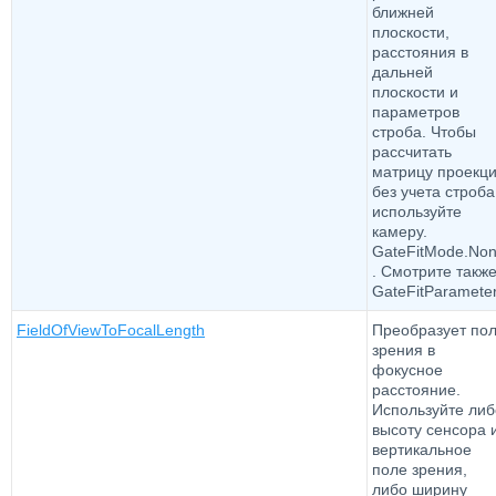
ближней
плоскости,
расстояния в
дальней
плоскости и
параметров
строба. Чтобы
рассчитать
матрицу проекц
без учета строба
используйте
камеру.
GateFitMode.No
. Смотрите также
GateFitParamete
FieldOfViewToFocalLength
Преобразует по
зрения в
фокусное
расстояние.
Используйте либ
высоту сенсора 
вертикальное
поле зрения,
либо ширину