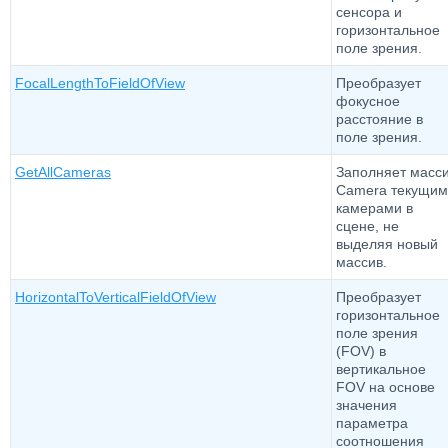
сенсора и
горизонтальное
поле зрения.
FocalLengthToFieldOfView
Преобразует
фокусное
расстояние в
поле зрения.
GetAllCameras
Заполняет масс
Camera текущим
камерами в
сцене, не
выделяя новый
массив.
HorizontalToVerticalFieldOfView
Преобразует
горизонтальное
поле зрения
(FOV) в
вертикальное
FOV на основе
значения
параметра
соотношения