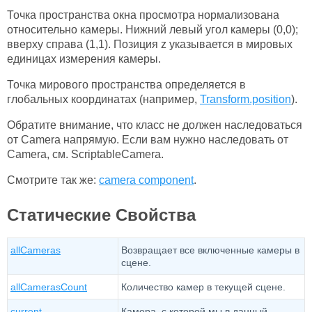
Точка пространства окна просмотра нормализована
относительно камеры. Нижний левый угол камеры (0,0);
вверху справа (1,1). Позиция z указывается в мировых
единицах измерения камеры.
Точка мирового пространства определяется в
глобальных координатах (например,
Transform.position
).
Обратите внимание, что класс не должен наследоваться
от Camera напрямую. Если вам нужно наследовать от
Camera, см. ScriptableCamera.
Смотрите так же:
camera component
.
Статические Свойства
allCameras
Возвращает все включенные камеры в
сцене.
allCamerasCount
Количество камер в текущей сцене.
current
Камера, с которой мы в данный