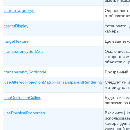
иметь никак
stereoTargetEye
Определяет, 
отображаетс
targetDisplay
Установите ц
камеры.
targetTexture
Целевая текс
transparencySortAxis
Ось, описыв
которого из
объектов с ц
transparencySortMode
Прозрачный 
useJitteredProjectionMatrixForTransparentRendering
Следует ли 
матрицу для
useOcclusionCulling
Будет ли кам
окклюзии во 
usePhysicalProperties
Включите [Us
использовать
камеры для 
усеченной п