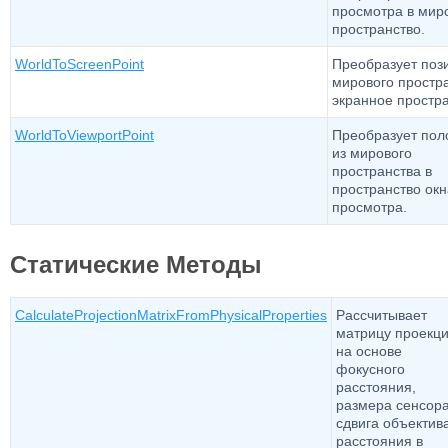
просмотра в мир
пространство.
WorldToScreenPoint
Преобразует поз
мирового простра
экранное простра
WorldToViewportPoint
Преобразует пол
из мирового
пространства в
пространство окн
просмотра.
Статические Методы
CalculateProjectionMatrixFromPhysicalProperties
Рассчитывает
матрицу проекц
на основе
фокусного
расстояния,
размера сенсора
сдвига объектива
расстояния в