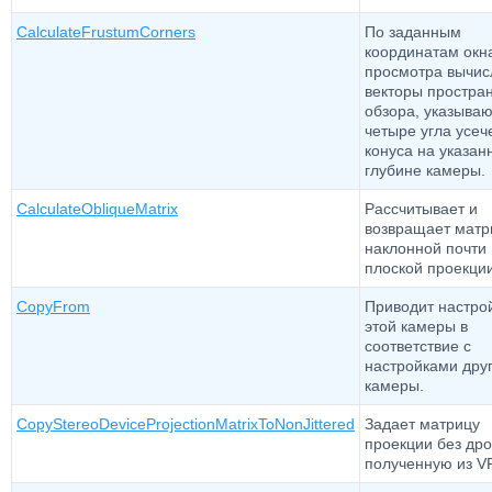
CalculateFrustumCorners
По заданным
координатам окн
просмотра вычис
векторы простра
обзора, указыва
четыре угла усеч
конуса на указан
глубине камеры.
CalculateObliqueMatrix
Рассчитывает и
возвращает матр
наклонной почти
плоской проекции
CopyFrom
Приводит настро
этой камеры в
соответствие с
настройками дру
камеры.
CopyStereoDeviceProjectionMatrixToNonJittered
Задает матрицу
проекции без др
полученную из V