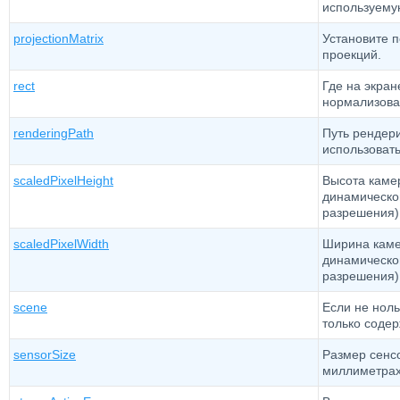
используему
projectionMatrix
Установите 
проекций.
rect
Где на экран
нормализова
renderingPath
Путь рендери
использовать
scaledPixelHeight
Высота камер
динамическо
разрешения) 
scaledPixelWidth
Ширина каме
динамическо
разрешения) 
scene
Если не ноль
только соде
sensorSize
Размер сенс
миллиметрах