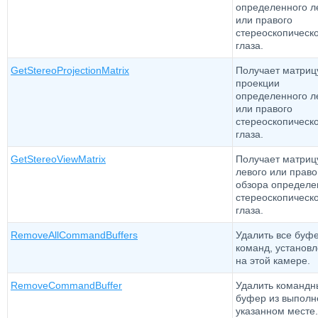
определенного л
или правого
стереоскопическ
глаза.
GetStereoProjectionMatrix
Получает матриц
проекции
определенного л
или правого
стереоскопическ
глаза.
GetStereoViewMatrix
Получает матриц
левого или право
обзора определе
стереоскопическ
глаза.
RemoveAllCommandBuffers
Удалить все буф
команд, установ
на этой камере.
RemoveCommandBuffer
Удалить командн
буфер из выполн
указанном месте.