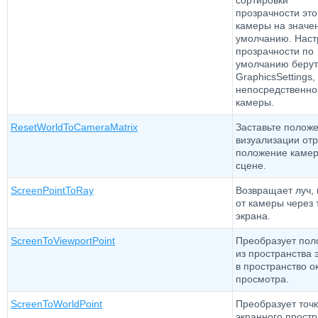
сортировки
прозрачности это
камеры на значе
умолчанию. Наст
прозрачности по
умолчанию берут
GraphicsSettings,
непосредственно 
камеры.
ResetWorldToCameraMatrix
Заставьте полож
визуализации от
положение камер
сцене.
ScreenPointToRay
Возвращает луч,
от камеры через 
экрана.
ScreenToViewportPoint
Преобразует пол
из пространства 
в пространство о
просмотра.
ScreenToWorldPoint
Преобразует точк
экранного простр