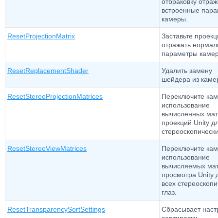
отбраковку отраж
встроенные пар
камеры.
ResetProjectionMatrix
Заставьте проек
отражать норма
параметры каме
ResetReplacementShader
Удалить замену
шейдера из каме
ResetStereoProjectionMatrices
Переключите кам
использование
вычисленных ма
проекций Unity д
стереоскопически
ResetStereoViewMatrices
Переключите кам
использование
вычисляемых ма
просмотра Unity 
всех стереоскопи
глаз.
ResetTransparencySortSettings
Сбрасывает наст