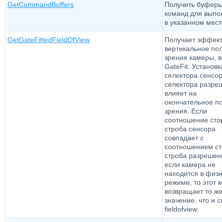
GetCommandBuffers
Получить буфер
команд для выпо
в указанном мест
GetGateFittedFieldOfView
Получает эффек
вертикальное по
зрения камеры, 
GateFit. Установк
селектора сенсор
селектора разре
влияет на
окончательное п
зрения. Если
соотношение сто
строба сенсора
совпадает с
соотношением с
строба разрешен
если камера не
находится в физ
режиме, то этот 
возвращает то ж
значение, что и 
fieldofview.