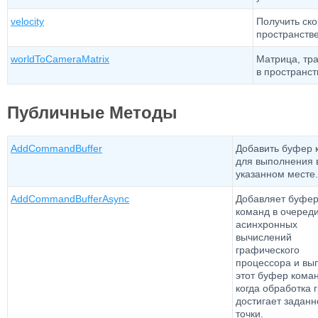
velocity
Получить ск
пространстве
worldToCameraMatrix
Матрица, тр
в пространст
Публичные Методы
AddCommandBuffer
Добавить буфер 
для выполнения 
указанном месте.
AddCommandBufferAsync
Добавляет буфе
команд в очеред
асинхронных
вычислений
графического
процессора и вы
этот буфер коман
когда обработка 
достигает заданн
точки.