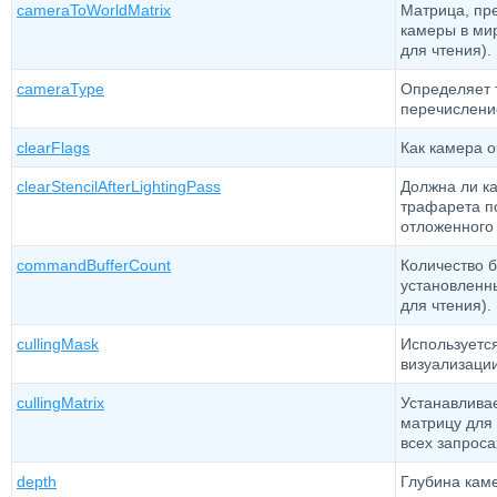
cameraToWorldMatrix
Матрица, пр
камеры в мир
для чтения).
cameraType
Определяет 
перечислени
clearFlags
Как камера 
clearStencilAfterLightingPass
Должна ли к
трафарета п
отложенного
commandBufferCount
Количество 
установленны
для чтения).
cullingMask
Используетс
визуализации
cullingMatrix
Устанавлива
матрицу для
всех запроса
depth
Глубина кам