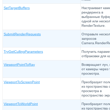
SetTargetBuffers
Настраивает кам
рендеринга в
выбранные буфе
одной или нескол
RenderTexture.
SubmitRenderRequests
Отправьте неско
запросов
Camera.RenderRe
TryGetCullingParameters
Получить параме
отбраковки для к
ViewportPointToRay
Возвращает луч,
от камеры через 
просмотра.
ViewportToScreenPoint
Преобразует пол
из пространства 
просмотра в
пространство экр
ViewportToWorldPoint
Преобразует пол
из пространства 