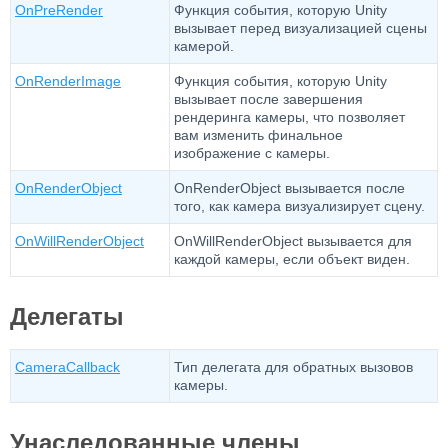
OnPreRender
Функция события, которую Unity
вызывает перед визуализацией сцены
камерой.
OnRenderImage
Функция события, которую Unity
вызывает после завершения
рендеринга камеры, что позволяет
вам изменить финальное
изображение с камеры.
OnRenderObject
OnRenderObject вызывается после
того, как камера визуализирует сцену.
OnWillRenderObject
OnWillRenderObject вызывается для
каждой камеры, если объект виден.
Делегаты
CameraCallback
Тип делегата для обратных вызовов
камеры.
Унаследованные члены