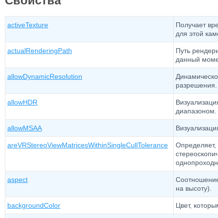
Свойства
activeTexture
Получает вр
для этой кам
actualRenderingPath
Путь рендери
данный момен
allowDynamicResolution
Динамическо
разрешения.
allowHDR
Визуализаци
диапазоном.
allowMSAA
Визуализаци
areVRStereoViewMatricesWithinSingleCullTolerance
Определяет,
стереоскопи
однопроходн
aspect
Соотношение
на высоту).
backgroundColor
Цвет, которы