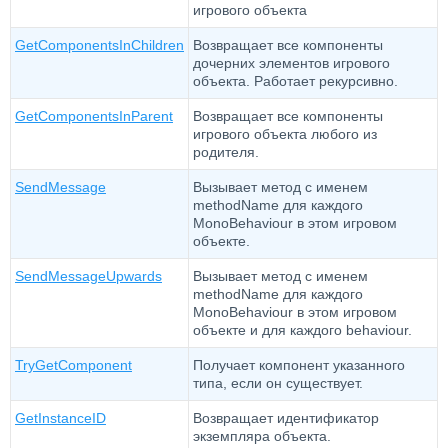
игрового объекта
GetComponentsInChildren
Возвращает все компоненты
дочерних элементов игрового
объекта. Работает рекурсивно.
GetComponentsInParent
Возвращает все компоненты
игрового объекта любого из
родителя.
SendMessage
Вызывает метод с именем
methodName для каждого
MonoBehaviour в этом игровом
объекте.
SendMessageUpwards
Вызывает метод с именем
methodName для каждого
MonoBehaviour в этом игровом
объекте и для каждого behaviour.
TryGetComponent
Получает компонент указанного
типа, если он существует.
GetInstanceID
Возвращает идентификатор
экземпляра объекта.