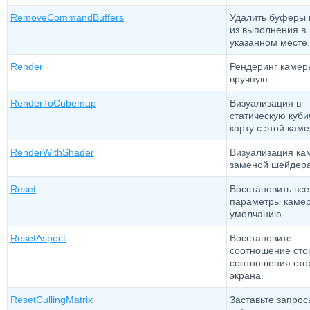
RemoveCommandBuffers
Удалить буферы 
из выполнения в
указанном месте.
Render
Рендеринг камер
вручную.
RenderToCubemap
Визуализация в
статическую куб
карту с этой кам
RenderWithShader
Визуализация ка
заменой шейдера
Reset
Восстановить все
параметры каме
умолчанию.
ResetAspect
Восстановите
соотношение сто
соотношения сто
экрана.
ResetCullingMatrix
Заставьте запрос