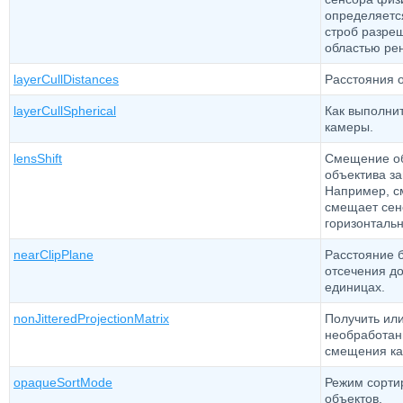
определяется
строб разре
областью ре
layerCullDistances
Расстояния о
layerCullSpherical
Как выполни
камеры.
lensShift
Смещение об
объектива за
Например, с
смещает сен
горизонтальн
nearClipPlane
Расстояние 
отсечения д
единицах.
nonJitteredProjectionMatrix
Получить или
необработан
смещения ка
opaqueSortMode
Режим сорти
объектов.