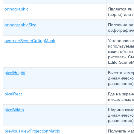
orthographic
Является ли
(верно) или 
orthographicSize
Половина ра
орфографич
overrideSceneCullingMask
Устанавлива
используемы
какие объект
рисовать. См
EditorSceneM
pixelHeight
Высота камер
динамическо
разрешения) 
pixelRect
Где на экран
пиксельных 
pixelWidth
Ширина камер
динамическо
разрешения) 
previousViewProjectionMatrix
Получить ма