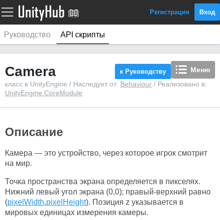
Регистрация
Вход
Руководство
API скрипты
Camera
Меню
к Руководству
класс в UnityEngine / Наследует от:
Behaviour
/ Реализовано в:
UnityEngine.CoreModule
Описание
Камера — это устройство, через которое игрок смотрит
на мир.
Точка пространства экрана определяется в пикселях.
Нижний левый угол экрана (0,0); правый-верхний равно
(
pixelWidth
,
pixelHeight
). Позиция z указывается в
мировых единицах измерения камеры.