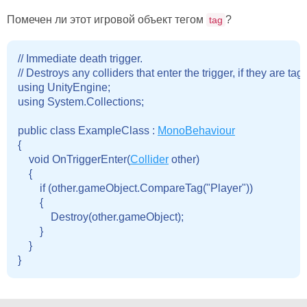
Помечен ли этот игровой объект тегом
?
tag
// Immediate death trigger.

// Destroys any colliders that enter the trigger, if they are tag
using UnityEngine;

using System.Collections;

public class ExampleClass : 
MonoBehaviour
{

    void OnTriggerEnter(
Collider
 other)

    {

        if (other.gameObject.CompareTag("Player"))

        {

            Destroy(other.gameObject);

        }

    }
