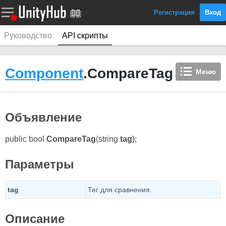
Регистрация
Вход
Руководство
API скрипты
Component
.CompareTag
Меню
Объявление
public bool
CompareTag
(string
tag
);
Параметры
tag
Тег для сравнения.
Описание