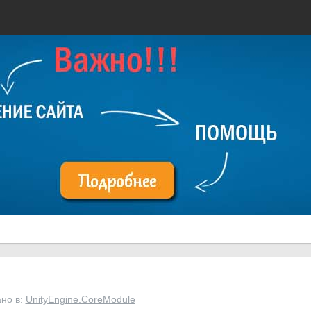
ано в:
UnityEngine.CoreModule