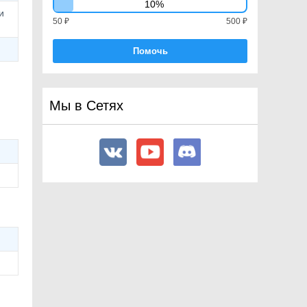
10%
FixedJoint
и
50 ₽
500 ₽
FixedJoint2D
Flare
Помочь
FlareLayer
Font
FrameTiming
Мы в Сетях
FrameTimingManager
FrictionJoint2D
FrustumPlanes
GameObject
GeometryUtility
Gizmos
GL
Gradient
GradientAlphaKey
GradientColorKey
Graphics