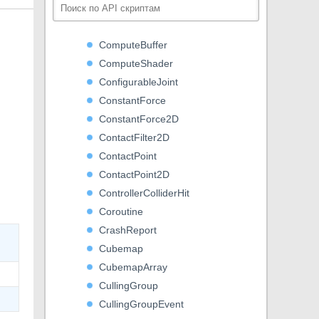
Component
CompositeCollider2D
ComputeBuffer
ComputeShader
ConfigurableJoint
ConstantForce
ConstantForce2D
ContactFilter2D
ContactPoint
ContactPoint2D
ControllerColliderHit
Coroutine
CrashReport
Cubemap
CubemapArray
CullingGroup
CullingGroupEvent