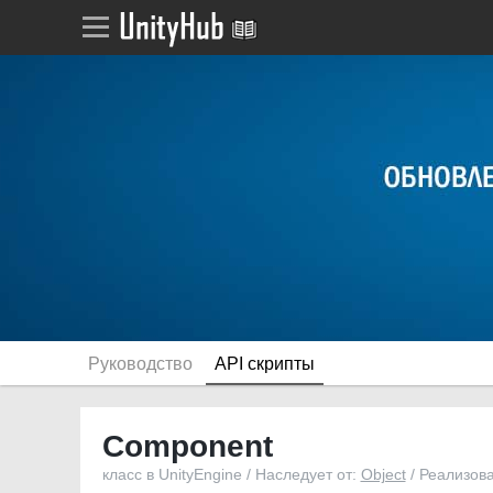
Руководство
API скрипты
Component
класс в UnityEngine / Наследует от:
Object
/ Реализов