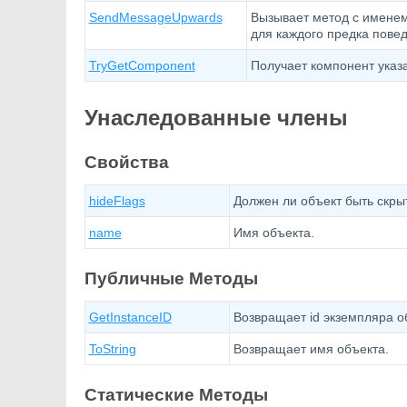
SendMessageUpwards
Вызывает метод с именем
для каждого предка пове
TryGetComponent
Получает компонент указа
Унаследованные члены
Свойства
hideFlags
Должен ли объект быть скры
name
Имя объекта.
Публичные Методы
GetInstanceID
Возвращает id экземпляра о
ToString
Возвращает имя объекта.
Статические Методы