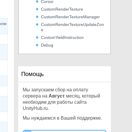
Cursor
CustomRenderTexture
CustomRenderTextureManager
или
CustomRenderTextureUpdateZon
e
CustomYieldInstruction
Debug
DetailPrototype
Display
DistanceJoint2D
Помощь
DrivenRectTransformTracker
DynamicGI
Мы запускаем сбор на оплату
EdgeCollider2D
сервера на
Август
месяц, который
Effector2D
необходим для работы сайта
Event
UnityHub.ru.
ExitGUIException
Мы нуждаемся в Вашей поддержке.
ExposedPropertyResolver
ExposedReference<T0>