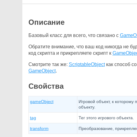
Описание
Базовый класс для всего, что связано с
GameOb
Обратите внимание, что ваш код никогда не бу
код скрипта и прикрепляете скрипт к
GameObjec
Смотрите так же:
ScriptableObject
как способ со
GameObject
.
Свойства
gameObject
Игровой объект, к которому 
объекту.
tag
Тег этого игрового объекта.
transform
Преобразование, прикреплен