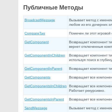
Публичные Методы
BroadcastMessage
Вызывает метод с именем
любом из его дочерних э
CompareTag
Помечен ли этот игровой 
GetComponent
Возвращает компонент тип
вернет отключенные комп
GetComponentInChildren
Возвращает компонент ти
используя поиск в глубину
GetComponentInParent
Возвращает компонент ти
GetComponents
Возвращает все компонен
GetComponentsInChildren
Возвращает все компонен
Работает рекурсивно.
GetComponentsInParent
Возвращает все компонен
SendMessage
Вызывает метод с именем