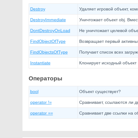
Destroy
Удаляет игровой объект, ком
DestroyImmediate
Уничтожает объект obj. Вмес
DontDestroyOnLoad
Не уничтожает целевой объек
FindObjectOfType
Возвращает первый активный
FindObjectsOfType
Получает список всех загру
Instantiate
Клонирует исходный объект 
Операторы
bool
Объект существует?
operator !=
Сравнивает, ссылаются ли дв
operator ==
Сравнивает две ссылки на об