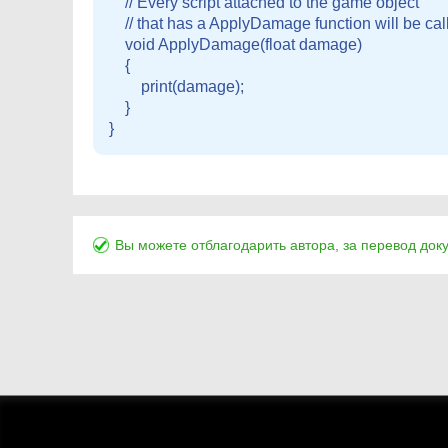
    // Every script attached to the game object

    // that has a ApplyDamage function will be call
    void ApplyDamage(float damage)

    {

        print(damage);

    }

Вы можете отблагодарить автора, за перевод док