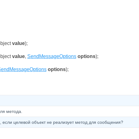
object
value
);
object
value
,
SendMessageOptions
options
);
SendMessageOptions
options
);
ля метода.
, если целевой объект не реализует метод для сообщения?