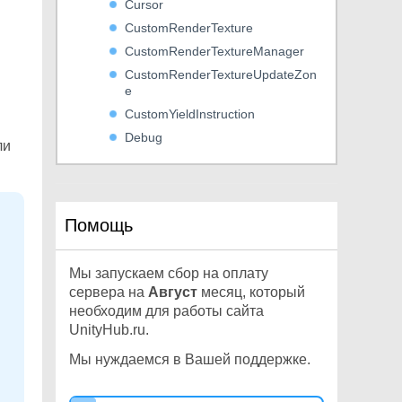
Cursor
CustomRenderTexture
CustomRenderTextureManager
CustomRenderTextureUpdateZon
e
CustomYieldInstruction
Debug
ли
DetailPrototype
Display
DistanceJoint2D
Помощь
DrivenRectTransformTracker
DynamicGI
Мы запускаем сбор на оплату
EdgeCollider2D
сервера на
Август
месяц, который
Effector2D
необходим для работы сайта
Event
UnityHub.ru.
ExitGUIException
Мы нуждаемся в Вашей поддержке.
ExposedPropertyResolver
ExposedReference<T0>