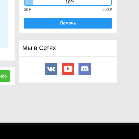
10%
FixedJoint
50 ₽
500 ₽
FixedJoint2D
Flare
Помочь
FlareLayer
Font
FrameTiming
Мы в Сетях
FrameTimingManager
FrictionJoint2D
FrustumPlanes
ибо
GameObject
GeometryUtility
Gizmos
GL
Gradient
GradientAlphaKey
GradientColorKey
Graphics