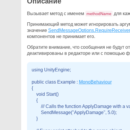
Описание
Вызывает метод с именем
для ка
methodName
Принимающий метод может игнорировать аргуме
значение
SendMessageOptions.RequireReceiver
компонентов не принимает его.
Обратите внимание, что сообщения не будут от
деактивированы в редакторе или с помощью 
using UnityEngine;

public class Example : 
MonoBehaviour
{

    void Start()

    {

        /// Calls the function ApplyDamage with a va
        SendMessage("ApplyDamage", 5.0);

    }
