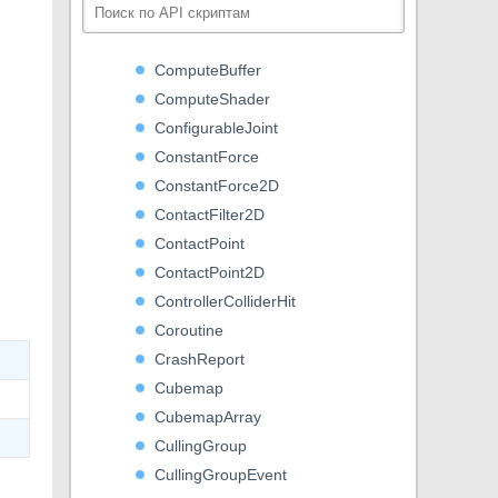
Component
CompositeCollider2D
ComputeBuffer
ComputeShader
ConfigurableJoint
ConstantForce
ConstantForce2D
ContactFilter2D
ContactPoint
ContactPoint2D
ControllerColliderHit
Coroutine
CrashReport
Cubemap
CubemapArray
CullingGroup
CullingGroupEvent