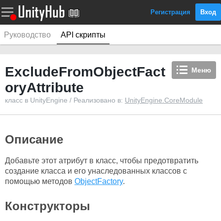
Регистрация
Вход
Руководство
API скрипты
ExcludeFromObjectFact
Меню
oryAttribute
класс в UnityEngine / Реализовано в:
UnityEngine.CoreModule
Описание
Добавьте этот атрибут в класс, чтобы предотвратить
создание класса и его унаследованных классов с
помощью методов
ObjectFactory
.
Конструкторы