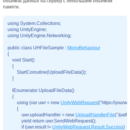
объемов данных на сервер с небольшим объемом
памяти.
using System.Collections;

using UnityEngine;

using UnityEngine.Networking;
public class UHFileSample : 
MonoBehaviour
{

    void Start()

    {

        StartCoroutine(UploadFileData());

    }
    IEnumerator UploadFileData()

    {

        using (var uwr = new 
UnityWebRequest
("https://yourw
        {

            uwr.uploadHandler = new 
UploadHandlerFile
("/path/t
            yield return uwr.SendWebRequest();

            if (uwr.result != 
UnityWebRequest.Result.Success
)
