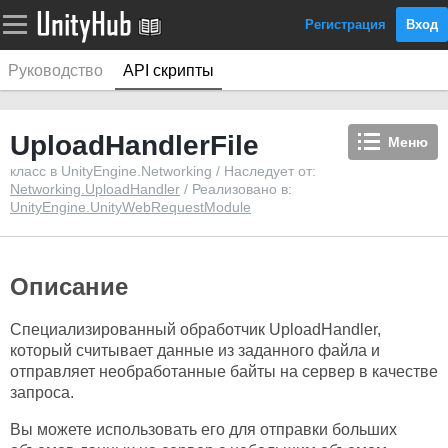
Регистрация
Вход
Руководство
API скрипты
UploadHandlerFile
Меню
класс в UnityEngine.Networking / Наследует от:
Networking.UploadHandler
/ Реализовано в:
UnityEngine.UnityWebRequestModule
Описание
Специализированный обработчик UploadHandler,
который считывает данные из заданного файла и
отправляет необработанные байты на сервер в качестве
запроса.
Вы можете использовать его для отправки больших