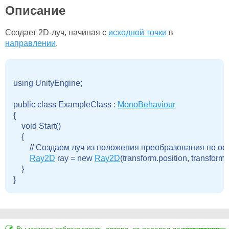
Описание
Создает 2D-луч, начиная с
исходной точки
в
направлении
.
using UnityEngine;

public class ExampleClass : 
MonoBehaviour
{

    void Start()

    {

        // Создаем луч из положения преобразования по о
Ray2D
 ray = new 
Ray2D
(transform.position, transform.f
    }
