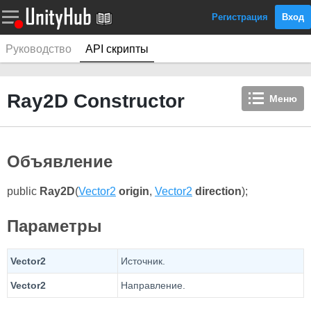
Регистрация
Вход
Руководство
API скрипты
Ray2D Constructor
Меню
Объявление
public
Ray2D
(
Vector2
origin
,
Vector2
direction
);
Параметры
Vector2
Источник.
Vector2
Направление.