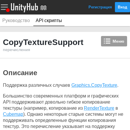
Регистрация
Вход
Руководство
API скрипты
CopyTextureSupport
Меню
перечисления
Описание
Поддержка различных случаев
Graphics.CopyTexture
.
Большинство современных платформ и графических
API поддерживают довольно гибкое копирование
текстуры (например, копирование из
RenderTexture
в
Cubemap
). Однако некоторые старые системы могут не
поддерживать определенные функции копирования
текстур. Это перечисление указывает на поддержку