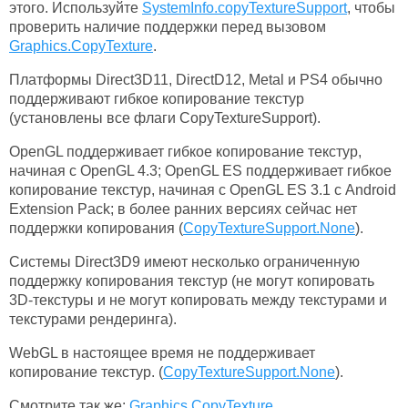
этого. Используйте
SystemInfo.copyTextureSupport
, чтобы
проверить наличие поддержки перед вызовом
Graphics.CopyTexture
.
Платформы Direct3D11, DirectD12, Metal и PS4 обычно
поддерживают гибкое копирование текстур
(установлены все флаги CopyTextureSupport).
OpenGL поддерживает гибкое копирование текстур,
начиная с OpenGL 4.3; OpenGL ES поддерживает гибкое
копирование текстур, начиная с OpenGL ES 3.1 с Android
Extension Pack; в более ранних версиях сейчас нет
поддержки копирования (
CopyTextureSupport.None
).
Системы Direct3D9 имеют несколько ограниченную
поддержку копирования текстур (не могут копировать
3D-текстуры и не могут копировать между текстурами и
текстурами рендеринга).
WebGL в настоящее время не поддерживает
копирование текстур. (
CopyTextureSupport.None
).
Смотрите так же:
Graphics.CopyTexture
,