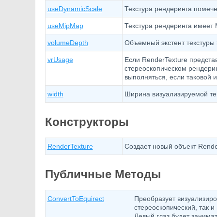
useDynamicScale
Текстура рендеринга помеч
useMipMap
Текстура рендеринга имеет M
volumeDepth
Объемный экстент текстуры 
vrUsage
Если RenderTexture предста
стереоскопическом рендерин
выполняться, если таковой 
width
Ширина визуализируемой тек
Конструкторы
RenderTexture
Создает новый объект Rende
Публичные Методы
ConvertToEquirect
Преобразует визуализиро
стереоскопический, так 
Левый глаз будет занима