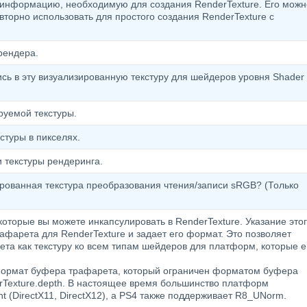
 информацию, необходимую для создания RenderTexture. Его можн
вторно использовать для простого создания RenderTexture с
рендера.
сь в эту визуализированную текстуру для шейдеров уровня Shader
руемой текстуры.
стуры в пикселях.
 текстуры рендеринга.
ированная текстура преобразования чтения/записи sRGB? (Только
оторые вы можете инкапсулировать в RenderTexture. Указание это
афарета для RenderTexture и задает его формат. Это позволяет
та как текстуру ко всем типам шейдеров для платформ, которые е
 формат буфера трафарета, который ограничен форматом буфера
rTexture.depth. В настоящее время большинство платформ
 (DirectX11, DirectX12), а PS4 также поддерживает R8_UNorm.