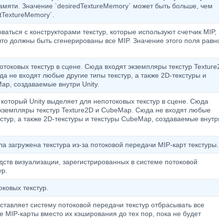
мяти. Значение `desiredTextureMemory` может быть больше, чем
tTextureMemory`.
ваться с конструкторами текстур, которые используют счетчик MIP,
 что должны быть сгенерированы все MIP. Значение этого поля равн
отоковых текстур в сцене. Сюда входят экземпляры текстур Texture
а не входят любые другие типы текстур, а также 2D-текстуры и
ap, создаваемые внутри Unity.
который Unity выделяет для непотоковых текстур в сцене. Сюда
экземпляры текстур Texture2D и CubeMap. Сюда не входят любые
кстур, а также 2D-текстуры и текстуры CubeMap, создаваемые внутр
ла загружена текстура из-за потоковой передачи MIP-карт текстуры.
дств визуализации, зарегистрированных в системе потоковой
ур.
оковых текстур.
аставляет систему потоковой передачи текстур отбрасывать все
 MIP-карты вместо их кэширования до тех пор, пока не будет