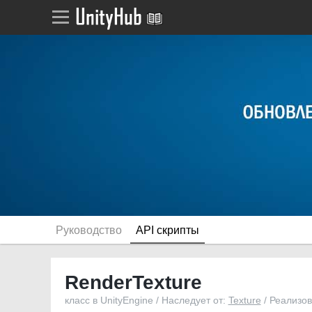
Руководство
API скрипты
RenderTexture
класс в UnityEngine / Наследует от:
Texture
/ Реализов