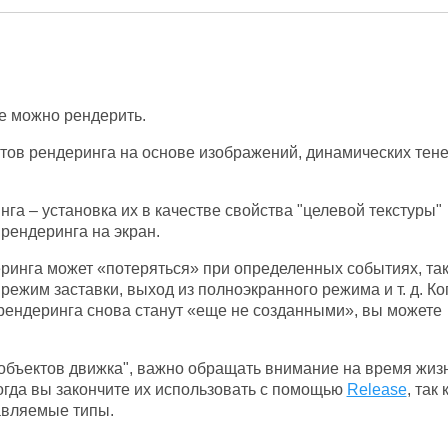
ые можно рендерить.
ов рендеринга на основе изображений, динамических тене
га – установка их в качестве свойства "целевой текстуры"
о рендеринга на экран.
еринга может «потеряться» при определенных событиях, та
 режим заставки, выход из полноэкранного режима и т. д. Ко
рендеринга снова станут «еще не созданными», вы можете
 объектов движка", важно обращать внимание на время жиз
огда вы закончите их использовать с помощью
Release
, так 
равляемые типы.