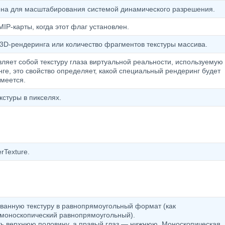
ена для масштабирования системой динамического разрешения.
IP-карты, когда этот флаг установлен.
3D-рендеринга или количество фрагментов текстуры массива.
вляет собой текстуру глаза виртуальной реальности, используемую 
ге, это свойство определяет, какой специальный рендеринг будет
имеется.
стуры в пикселях.
rTexture.
ванную текстуру в равнопрямоугольный формат (как
и моноскопический равнопрямоугольный).
ть верхнюю половину, а правый глаз — нижнюю. Моноскопическая