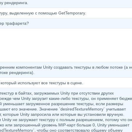
у рендеринга.
туру, выделенную с помощью GetTemporary.
фер трафарета?
ренним компонентам Unity создавать текстуры в любом потоке (а н
оке рендеринга).
который используют все текстуры в сцене.
екстур в байтах, загружаемых Unity при отсутствии других
режде чем Unity загрузит какие-либо текстуры, он применяет бюдже
й уменьшает загруженное разрешение текстуры, если размеры
шают его значение. Значение `desiredTextureMemory` учитывает
т, которые Unity запросила или которые вы установили вручную.
 Unity не загружает текстуру с полным разрешением, потому что о
ко или запрошенный уровень MIP-карт больше 0, Unity уменьшает
redTextureMemory`, чтобы оно соответствовало общему объему