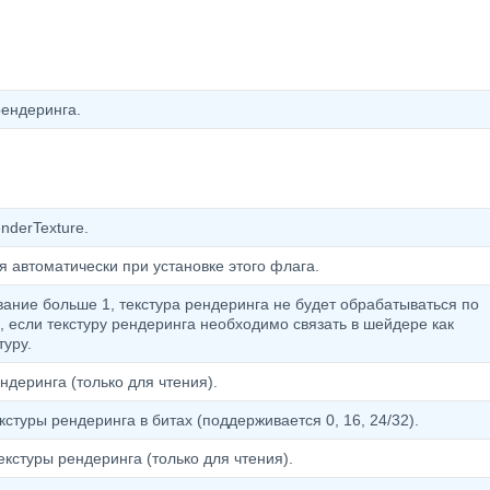
рендеринга.
nderTexture.
 автоматически при установке этого флага.
вание больше 1, текстура рендеринга не будет обрабатываться по
, если текстуру рендеринга необходимо связать в шейдере как
уру.
деринга (только для чтения).
стуры рендеринга в битах (поддерживается 0, 16, 24/32).
кстуры рендеринга (только для чтения).