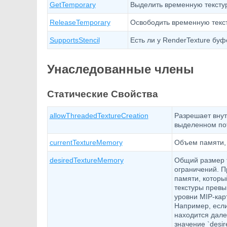
GetTemporary
Выделить временную текстур
ReleaseTemporary
Освободить временную текс
SupportsStencil
Есть ли у RenderTexture бу
Унаследованные члены
Статические Свойства
allowThreadedTextureCreation
Разрешает внут
выделенном пот
currentTextureMemory
Объем памяти, 
desiredTextureMemory
Общий размер т
ограничений. П
памяти, которы
текстуры превы
уровни MIP-кар
Например, если
находится дале
значение `desi