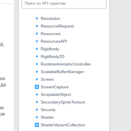
RenderTexture
RenderTextureDescriptor
Resolution
ResourceRequest
Resources
ResourcesAPI
й,
Rigidbody
Rigidbody2D
RuntimeAnimatorController
ScalableBufferManager
ких
Screen
гда
ScreenCapture
ScriptableObject
SecondarySpriteTexture
ни
Security
как
Shader
ShaderVariantCollection