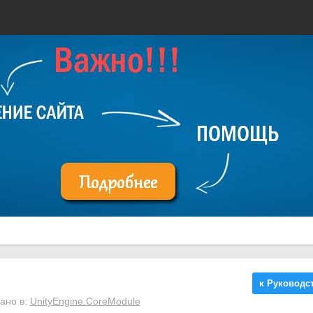
к Руководс
ано в:
UnityEngine.CoreModule