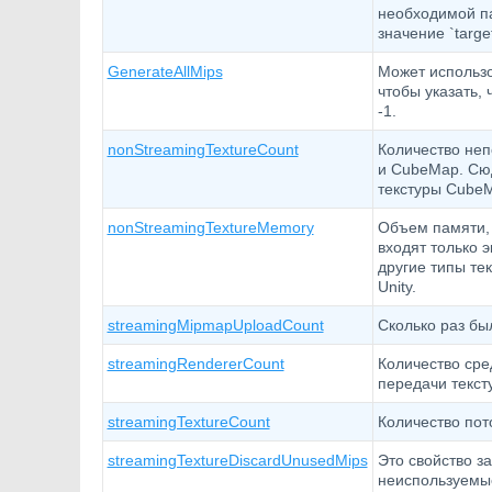
необходимой па
значение `targe
GenerateAllMips
Может использо
чтобы указать,
-1.
nonStreamingTextureCount
Количество неп
и CubeMap. Сюд
текстуры CubeM
nonStreamingTextureMemory
Объем памяти, 
входят только 
другие типы те
Unity.
streamingMipmapUploadCount
Сколько раз бы
streamingRendererCount
Количество сре
передачи текст
streamingTextureCount
Количество пот
streamingTextureDiscardUnusedMips
Это свойство з
неиспользуемые