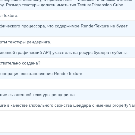
ру. Размер текстуры должен иметь тип TextureDimension.Cube.
rTexture.
фического процессора, что содержимое RenderTexture не будет
рты текстуры рендеринга.
сновной графический API) указатель на ресурс буфера глубины.
ствительно создана?
 операция восстановления RenderTexture.
ие сглаженной текстуры рендеринга.
ure в качестве глобального свойства шейдера с именем propertyNa