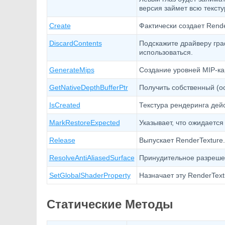
версия займет всю тексту
Create
Фактически создает Rende
DiscardContents
Подскажите драйверу гра
использоваться.
GenerateMips
Создание уровней MIP-ка
GetNativeDepthBufferPtr
Получить собственный (о
IsCreated
Текстура рендеринга дей
MarkRestoreExpected
Указывает, что ожидается
Release
Выпускает RenderTexture.
ResolveAntiAliasedSurface
Принудительное разрешен
SetGlobalShaderProperty
Назначает эту RenderText
Статические Методы