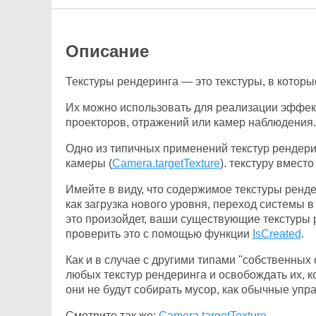
Описание
Текстуры рендеринга — это текстуры, в котор
Их можно использовать для реализации эффект
проекторов, отражений или камер наблюдения.
Одно из типичных применений текстур рендерин
камеры (
Camera.targetTexture
). текстуру вмест
Имейте в виду, что содержимое текстуры ренд
как загрузка нового уровня, переход системы в
это произойдет, ваши существующие текстуры 
проверить это с помощью функции
IsCreated
.
Как и в случае с другими типами "собственных
любых текстур рендеринга и освобождать их, к
они не будут собирать мусор, как обычные уп
Смотрите так же:
Camera.targetTexture
.