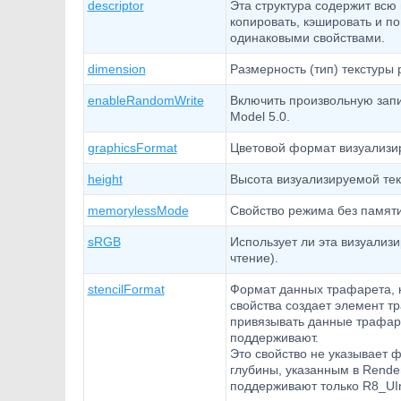
descriptor
Эта структура содержит всю
копировать, кэшировать и по
одинаковыми свойствами.
dimension
Размерность (тип) текстуры 
enableRandomWrite
Включить произвольную запи
Model 5.0.
graphicsFormat
Цветовой формат визуализи
height
Высота визуализируемой тек
memorylessMode
Свойство режима без памяти
sRGB
Использует ли эта визуализ
чтение).
stencilFormat
Формат данных трафарета, к
свойства создает элемент тр
привязывать данные трафаре
поддерживают.
Это свойство не указывает
глубины, указанным в Rende
поддерживают только R8_UInt