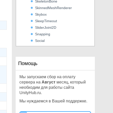
SkeletonBone
SkinnedMeshRenderer
Skybox
SleepTimeout
SliderJoint2D
Snapping
Social
SoftJointLimit
SoftJointLimitSpring
SortingLayer
Помощь
SparseTexture
SpherecastCommand
Мы запускаем сбор на оплату
SphereCollider
сервера на
Август
месяц, который
SplatPrototype
необходим для работы сайта
UnityHub.ru.
SpringJoint
SpringJoint2D
Мы нуждаемся в Вашей поддержке.
Sprite
SpriteMask