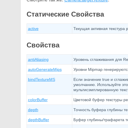
Статические Свойства
active
Текущая активная текстура 
Свойства
antiAliasing
Уровень сглаживания для Re
autoGenerateMips
Уровни Mipmap генерируются
bindTextureMS
Если значение true и сглажи
умолчанию. Используйте это
мультисэмплированную текст
colorBuffer
Цветовой буфер текстуры рен
depth
Точность буфера глубины тек
depthBuffer
Буфер глубины/трафарета те