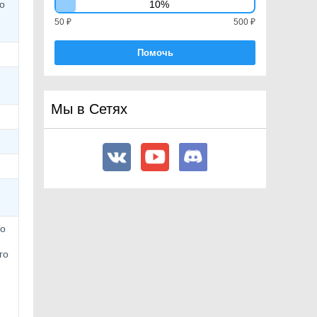
о
10%
SpriteRenderer
50 ₽
500 ₽
StateMachineBehaviour
Помочь
StaticBatchingUtility
StreamingController
Subsystem
Мы в Сетях
SubsystemDescriptor
SubsystemManager
SurfaceEffector2D
SystemInfo
TargetJoint2D
Terrain
TerrainCollider
го
TerrainData
го
TerrainExtensions
TerrainLayer
TextAsset
TextGenerationSettings