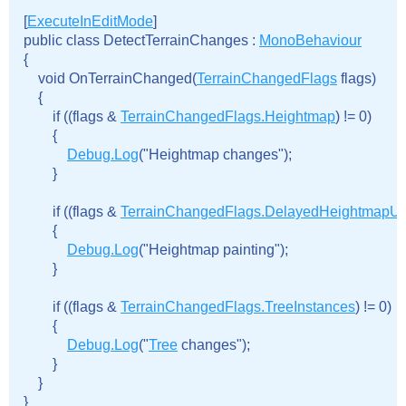
[
ExecuteInEditMode
]

public class DetectTerrainChanges : 
MonoBehaviour
{

    void OnTerrainChanged(
TerrainChangedFlags
 flags)

    {

        if ((flags & 
TerrainChangedFlags.Heightmap
) != 0)

        {

Debug.Log
("Heightmap changes");

        }
        if ((flags & 
TerrainChangedFlags.DelayedHeightmapU
        {

Debug.Log
("Heightmap painting");

        }
        if ((flags & 
TerrainChangedFlags.TreeInstances
) != 0)

        {

Debug.Log
("
Tree
 changes");

        }

    }
