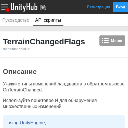
Регистрация
Вход
Руководство
API скрипты
TerrainChangedFlags
Меню
перечисления
Описание
Укажите типы изменений ландшафта в обратном вызове
OnTerrainChanged.
Используйте побитовое И для обнаружения
множественных изменений.
using UnityEngine;