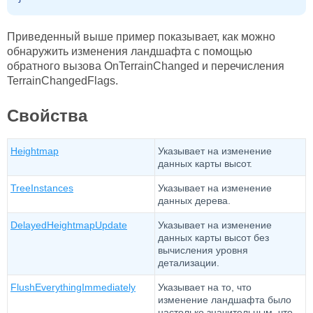
Приведенный выше пример показывает, как можно
обнаружить изменения ландшафта с помощью
обратного вызова OnTerrainChanged и перечисления
TerrainChangedFlags.
Свойства
Heightmap
Указывает на изменение
данных карты высот.
TreeInstances
Указывает на изменение
данных дерева.
DelayedHeightmapUpdate
Указывает на изменение
данных карты высот без
вычисления уровня
детализации.
FlushEverythingImmediately
Указывает на то, что
изменение ландшафта было
настолько значительным, что