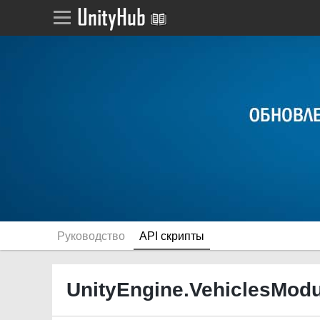
Руководство
API скрипты
UnityEngine.VehiclesModu