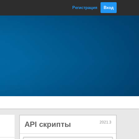
ule
Регистрация
Вход
UnityEngine.IMGUIModule
UnityEngine.InputLegacyModule
UnityEngine.JSONSerializeModule
UnityEngine.ParticleSystemModul
e
UnityEngine.Physics2DModule
UnityEngine.PhysicsModule
UnityEngine.ScreenCaptureModul
e
UnityEngine.SharedInternalsModul
e
UnityEngine.SubsystemsModule
UnityEngine.TerrainModule
UnityEngine.TerrainPhysicsModule
UnityEngine.TextRenderingModule
API скрипты
2021.3
UnityEngine.TilemapModule
UnityEngine.TLSModule