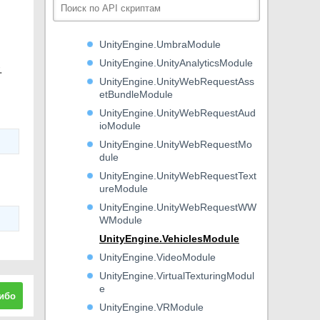
UnityEngine.UIElementsModule
UnityEngine.UIModule
UnityEngine.UmbraModule
UnityEngine.UnityAnalyticsModule
.
UnityEngine.UnityWebRequestAss
etBundleModule
UnityEngine.UnityWebRequestAud
ioModule
UnityEngine.UnityWebRequestMo
dule
UnityEngine.UnityWebRequestText
ureModule
UnityEngine.UnityWebRequestWW
WModule
UnityEngine.VehiclesModule
UnityEngine.VideoModule
UnityEngine.VirtualTexturingModul
e
ибо
UnityEngine.VRModule