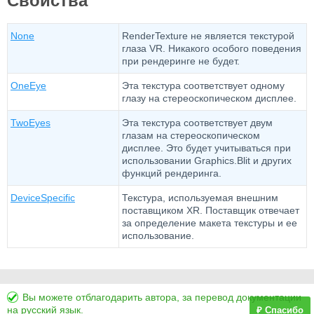
Свойства
None
RenderTexture не является текстурой
глаза VR. Никакого особого поведения
при рендеринге не будет.
OneEye
Эта текстура соответствует одному
глазу на стереоскопическом дисплее.
TwoEyes
Эта текстура соответствует двум
глазам на стереоскопическом
дисплее. Это будет учитываться при
использовании Graphics.Blit и других
функций рендеринга.
DeviceSpecific
Текстура, используемая внешним
поставщиком XR. Поставщик отвечает
за определение макета текстуры и ее
использование.
Вы можете отблагодарить автора, за перевод документации
на русский язык.
₽ Спасибо