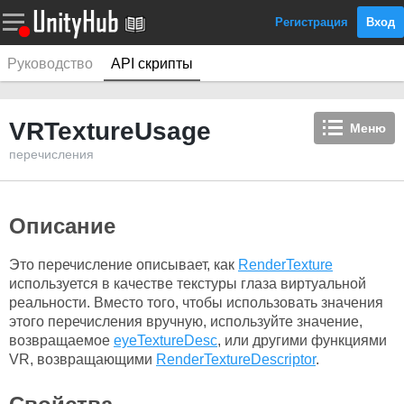
Регистрация
Вход
Руководство
API скрипты
VRTextureUsage
Меню
перечисления
Описание
Это перечисление описывает, как
RenderTexture
используется в качестве текстуры глаза виртуальной
реальности. Вместо того, чтобы использовать значения
этого перечисления вручную, используйте значение,
возвращаемое
eyeTextureDesc
, или другими функциями
VR, возвращающими
RenderTextureDescriptor
.