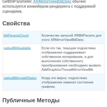
GetBlitParameter.
XRMirrorViewBlitDesc
обычно
используется конвейером рендеринга с поддержкой
сценариев.
Свойства
blitParamsCount
Количество записей XRBlitParams для
этого XRMirrorViewBlitDesc.
nativeBlitAvailable
Если это так, текущая подсистема
отображения поддерживает
собственное копирование, и для
выполнения собственного
преобразования необходимо вызвать
AddGraphicsThreadMirrorViewBlit.
nativeBlitInvalidStates
Когда это верно, подсистема
отображения изменит состояние
графики.
Публичные Методы