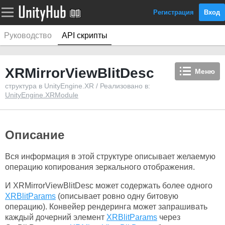
Регистрация
Вход
Руководство
API скрипты
XRMirrorViewBlitDesc
Меню
структура в UnityEngine.XR / Реализовано в:
UnityEngine.XRModule
Описание
Вся информация в этой структуре описывает желаемую
операцию копирования зеркального отображения.
И XRMirrorViewBlitDesc может содержать более одного
XRBlitParams
(описывает ровно одну битовую
операцию). Конвейер рендеринга может запрашивать
каждый дочерний элемент
XRBlitParams
через