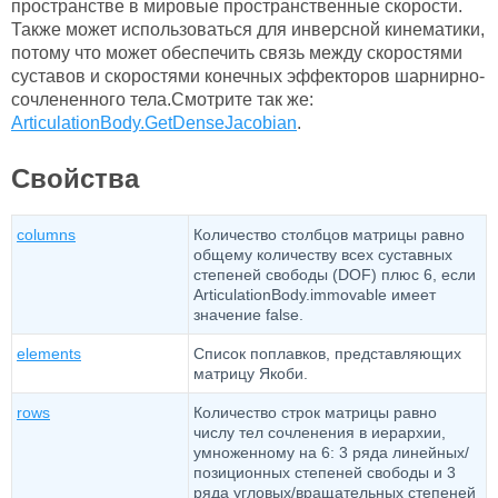
пространстве в мировые пространственные скорости.
Также может использоваться для инверсной кинематики,
потому что может обеспечить связь между скоростями
суставов и скоростями конечных эффекторов шарнирно-
сочлененного тела.Смотрите так же:
ArticulationBody.GetDenseJacobian
.
Свойства
columns
Количество столбцов матрицы равно
общему количеству всех суставных
степеней свободы (DOF) плюс 6, если
ArticulationBody.immovable имеет
значение false.
elements
Список поплавков, представляющих
матрицу Якоби.
rows
Количество строк матрицы равно
числу тел сочленения в иерархии,
умноженному на 6: 3 ряда линейных/
позиционных степеней свободы и 3
ряда угловых/вращательных степеней