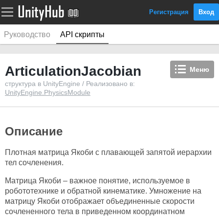
Регистрация
Вход
Руководство
API скрипты
ArticulationJacobian
Меню
структура в UnityEngine / Реализовано в:
UnityEngine.PhysicsModule
Описание
Плотная матрица Якоби с плавающей запятой иерархии
тел сочленения.
Матрица Якоби – важное понятие, используемое в
робототехнике и обратной кинематике. Умножение на
матрицу Якоби отображает объединенные скорости
сочлененного тела в приведенном координатном