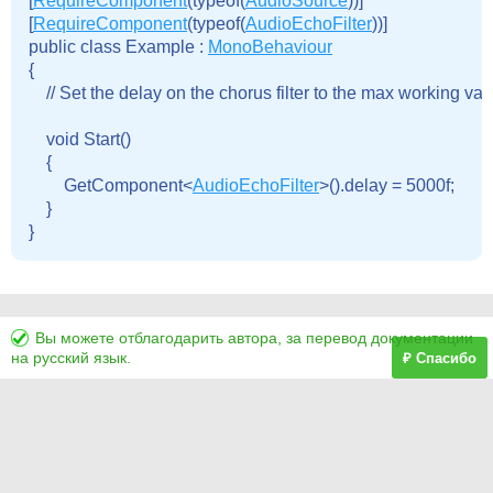
[
RequireComponent
(typeof(
AudioSource
))]

[
RequireComponent
(typeof(
AudioEchoFilter
))]

public class Example : 
MonoBehaviour
{

    // Set the delay on the chorus filter to the max working valu
    void Start()

    {

        GetComponent<
AudioEchoFilter
>().delay = 5000f;

    }

Вы можете отблагодарить автора, за перевод документации
на русский язык.
₽ Спасибо