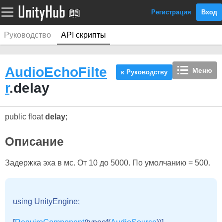
Регистрация
Вход
Руководство
API скрипты
AudioEchoFilte
Меню
к Руководству
r
.delay
public float
delay
;
Описание
Задержка эха в мс. От 10 до 5000. По умолчанию = 500.
using UnityEngine;
