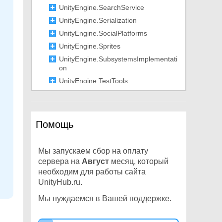
UnityEngine.SearchService
UnityEngine.Serialization
UnityEngine.SocialPlatforms
UnityEngine.Sprites
UnityEngine.SubsystemsImplementati
on
UnityEngine.TestTools
UnityEngine.TextCore
UnityEngine.Tilemaps
UnityEngine.tvOS
Помощь
UnityEngine.U2D
UnityEngine.UIElements
Мы запускаем сбор на оплату
UnityEngine.VFX
сервера на
Август
месяц, который
UnityEngine.Video
необходим для работы сайта
UnityHub.ru.
UnityEngine.Windows
UnityEngine.WSA
Мы нуждаемся в Вашей поддержке.
UnityEngine.XR