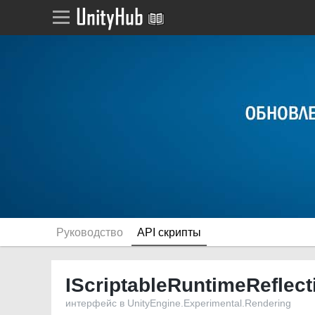
Руководство
API скрипты
IScriptableRuntimeReflec
интерфейс в UnityEngine.Experimental.Rendering