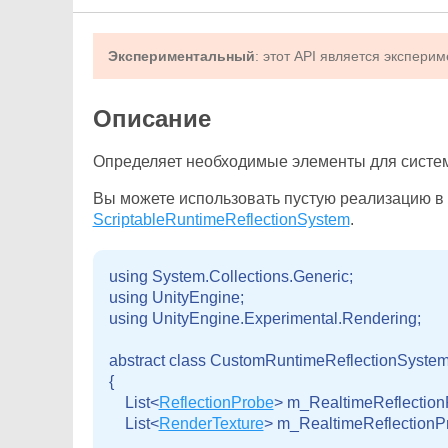
Экспериментальный
: этот API является экспер
Описание
Определяет необходимые элементы для систе
Вы можете использовать пустую реализацию в к
ScriptableRuntimeReflectionSystem
.
using System.Collections.Generic;

using UnityEngine;

using UnityEngine.Experimental.Rendering;
abstract class CustomRuntimeReflectionSystem 
{

    List<
ReflectionProbe
> m_RealtimeReflection
    List<
RenderTexture
> m_RealtimeReflectionPr