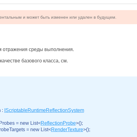
иментальным и может быть изменен или удален в будущем.
м отражения среды выполнения.
ачестве базового класса, см.
: 
IScriptableRuntimeReflectionSystem
Probes = new List<
ReflectionProbe
>();

obeTargets = new List<
RenderTexture
>();