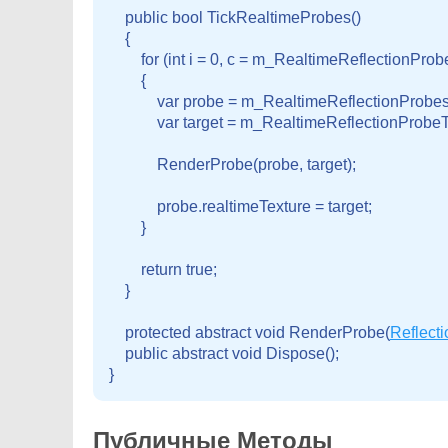
    public bool TickRealtimeProbes()

    {

        for (int i = 0, c = m_RealtimeReflectionProbe
        {

            var probe = m_RealtimeReflectionProbes[i
            var target = m_RealtimeReflectionProbeT
            RenderProbe(probe, target);
            probe.realtimeTexture = target;

        }
        return true;

    }
    protected abstract void RenderProbe(
Reflect
    public abstract void Dispose();

Публичные Методы