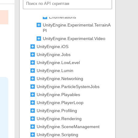
IScriptableRuntimeReflect
ionSystem
Enumerations
UnityEngine.Experimental.TerrainA
PI
UnityEngine.Experimental.Video
UnityEngine.iOS
UnityEngine.Jobs
UnityEngine.LowLevel
UnityEngine.Lumin
UnityEngine.Networking
UnityEngine.ParticleSystemJobs
UnityEngine.Playables
UnityEngine.PlayerLoop
UnityEngine.Profiling
UnityEngine.Rendering
UnityEngine.SceneManagement
UnityEngine.Scripting