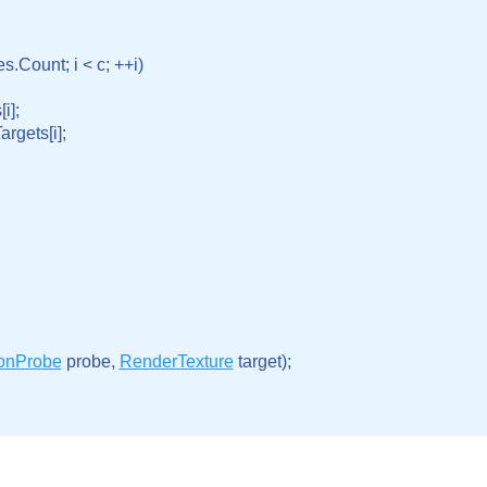
s.Count; i < c; ++i)

];

argets[i];
ionProbe
 probe, 
RenderTexture
 target);
