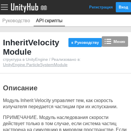
Регистрация
Вход
Руководство
API скрипты
InheritVelocity
Меню
к Руководству
Module
структура в UnityEngine / Реализовано в:
UnityEngine.ParticleSystemModule
Описание
Модуль Inherit Velocity управляет тем, как скорость
излучателя передается частицам при их испускании.
ПРИМЕЧАНИЕ. Модуль наследования скорости
действует только в том случае, если система частиц
настроена на симуляцию в мировом пространстве. Если