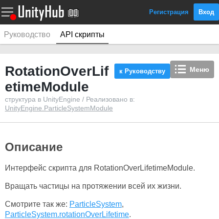
Регистрация
Вход
Руководство
API скрипты
RotationOverLif
Меню
к Руководству
etimeModule
структура в UnityEngine / Реализовано в:
UnityEngine.ParticleSystemModule
Описание
Интерфейс скрипта для RotationOverLifetimeModule.
Вращать частицы на протяжении всей их жизни.
Смотрите так же:
ParticleSystem
,
ParticleSystem.rotationOverLifetime
.