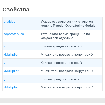
Свойства
enabled
Указывает, включен или отключен
модуль RotationOverLifetimeModule.
separateAxes
Установите время вращения по
каждой оси отдельно.
x
Кривая вращения по оси X.
xMultiplier
Множитель поворота вокруг оси X.
y
Кривая вращения по оси Y.
yMultiplier
Множитель поворота вокруг оси Y.
z
Кривая вращения по оси Z.
zMultiplier
Множитель поворота вокруг оси Z.