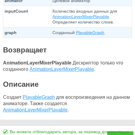
animator
Целевой аниматор.
inputCount
Количество входных данных для
AnimationLayerMixerPlayable
.
Определяет количество слоев.
graph
Созданный
PlayableGraph
.
Возвращает
AnimationLayerMixerPlayable
Дескриптор только что
созданного
AnimationLayerMixerPlayable
.
Описание
Создает
PlayableGraph
для воспроизведения на данном
аниматоре. Также создается
AnimationLayerMixerPlayable
.
Вы можете отблагодарить автора, за перевод документации