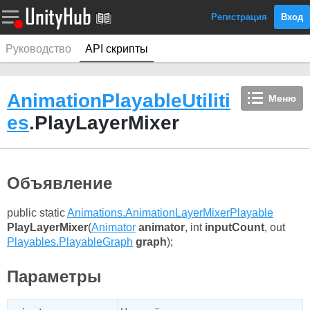
Регистрация
Вход
Руководство
API скрипты
AnimationPlayableUtiliti
Меню
es
.PlayLayerMixer
Объявление
public static
Animations.AnimationLayerMixerPlayable
PlayLayerMixer
(
Animator
animator
, int
inputCount
, out
Playables.PlayableGraph
graph
);
Параметры