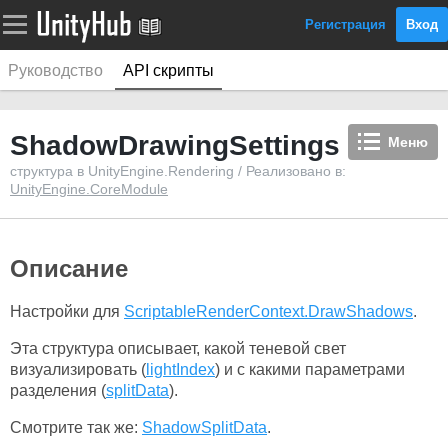
Регистрация
Вход
Руководство
API скрипты
ShadowDrawingSettings
Меню
структура в UnityEngine.Rendering / Реализовано в:
UnityEngine.CoreModule
Описание
Настройки для
ScriptableRenderContext.DrawShadows
.
Эта структура описывает, какой теневой свет
визуализировать (
lightIndex
) и с какими параметрами
разделения (
splitData
).
Смотрите так же:
ShadowSplitData
.