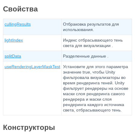
Свойства
cullingResults
Отбраковка результатов для
использования.
lightIndex
Индекс отбрасывающего тень
света для визуализации .
splitData
Разделенные данные .
useRenderingLayerMaskTest
Установите для этого параметра
значение true, чтобы Unity
фильтровала визуализаторы во
время рендеринга теней. Unity
фильтрует рендереры на основе
маски слоя рендеринга самого
рендерера и маски слоя
рендеринга каждого источника
света, отбрасывающего тень.
Конструкторы