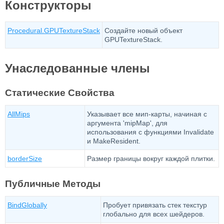
Конструкторы
Procedural.GPUTextureStack
Создайте новый объект
GPUTextureStack.
Унаследованные члены
Статические Свойства
AllMips
Указывает все мип-карты, начиная с
аргумента 'mipMap', для
использования с функциями Invalidate
и MakeResident.
borderSize
Размер границы вокруг каждой плитки.
Публичные Методы
BindGlobally
Пробует привязать стек текстур
глобально для всех шейдеров.