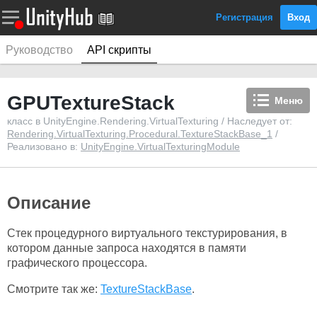
Регистрация
Вход
Руководство
API скрипты
GPUTextureStack
Меню
класс в UnityEngine.Rendering.VirtualTexturing / Наследует от:
Rendering.VirtualTexturing.Procedural.TextureStackBase_1
/
Реализовано в:
UnityEngine.VirtualTexturingModule
Описание
Стек процедурного виртуального текстурирования, в
котором данные запроса находятся в памяти
графического процессора.
Смотрите так же:
TextureStackBase
.