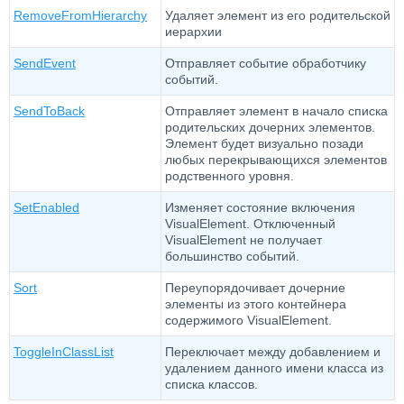
RemoveFromHierarchy
Удаляет элемент из его родительской
иерархии
SendEvent
Отправляет событие обработчику
событий.
SendToBack
Отправляет элемент в начало списка
родительских дочерних элементов.
Элемент будет визуально позади
любых перекрывающихся элементов
родственного уровня.
SetEnabled
Изменяет состояние включения
VisualElement. Отключенный
VisualElement не получает
большинство событий.
Sort
Переупорядочивает дочерние
элементы из этого контейнера
содержимого VisualElement.
ToggleInClassList
Переключает между добавлением и
удалением данного имени класса из
списка классов.