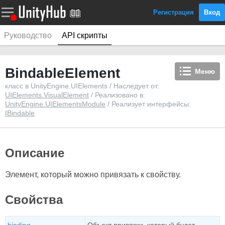
Регистрация
Вход
Руководство
API скрипты
BindableElement
Меню
класс в UnityEngine.UIElements / Наследует от:
UIElements.VisualElement
/ Реализовано в:
UnityEngine.UIElementsModule
/ Реализует интерфейсы:
IBindable
Описание
Элемент, который можно привязать к свойству.
Свойства