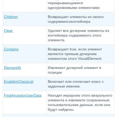
перекрывающимися
одноуровневыми элементами.
Children
Возвращает элементы из своего
содержимогоконтейнера
Clear
Удаляет все дочерние элементы из
контейнера содержимого этого
элемента.
Contains
Возвращает true, если элемент
является прямым дочерним
элементом этого VisualElement.
ElementAt
Извлекает дочерний элемент в
позиции
EnableInClassList
Включает или отключает класс с
заданным именем.
FindAncestorUserData
Находит иерархию этого визуального
элемента и извлеките сохраненные
пользовательские данные, если они
будут найдены.