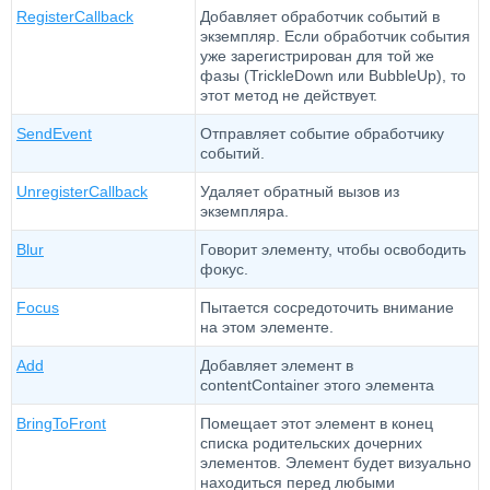
RegisterCallback
Добавляет обработчик событий в
экземпляр. Если обработчик события
уже зарегистрирован для той же
фазы (TrickleDown или BubbleUp), то
этот метод не действует.
SendEvent
Отправляет событие обработчику
событий.
UnregisterCallback
Удаляет обратный вызов из
экземпляра.
Blur
Говорит элементу, чтобы освободить
фокус.
Focus
Пытается сосредоточить внимание
на этом элементе.
Add
Добавляет элемент в
contentContainer этого элемента
BringToFront
Помещает этот элемент в конец
списка родительских дочерних
элементов. Элемент будет визуально
находиться перед любыми