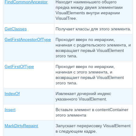
FindCommonAncestor
Находит наименьшего общего
предка между двумя элементами
VisualElements внутри иерархии
VisualTree.
GetClasses
Получает классы для этого элемента.
GetFirstAncestorOfType
Проходит вверх по иерархии,
начиная с родительского элемента, и
возвращает первый VisualElement
этого типа.
GetFirstOfType
Проходит вверх по иерархии,
начиная с этого элемента, и
возвращает первый VisualElement
этого типа.
IndexOf
Извлекает дочерний индекс
указанного VisualElement.
Insert
Вставьте элемент в contentContainer
этого элемента
MarkDirtyRepaint
Запускает перерисовку VisualElement
в следующем кадре.