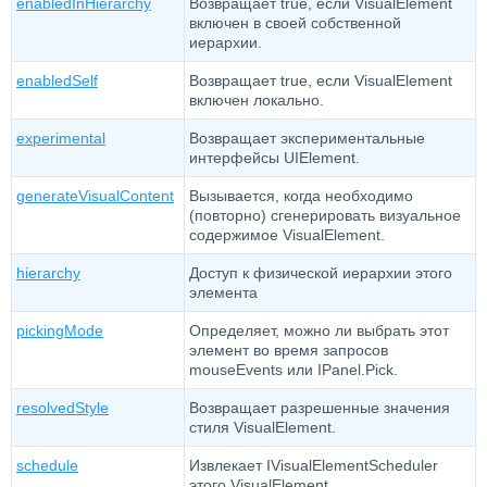
enabledInHierarchy
Возвращает true, если VisualElement
включен в своей собственной
иерархии.
enabledSelf
Возвращает true, если VisualElement
включен локально.
experimental
Возвращает экспериментальные
интерфейсы UIElement.
generateVisualContent
Вызывается, когда необходимо
(повторно) сгенерировать визуальное
содержимое VisualElement.
hierarchy
Доступ к физической иерархии этого
элемента
pickingMode
Определяет, можно ли выбрать этот
элемент во время запросов
mouseEvents или IPanel.Pick.
resolvedStyle
Возвращает разрешенные значения
стиля VisualElement.
schedule
Извлекает IVisualElementScheduler
этого VisualElement.