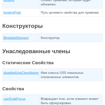
binding
Объект привязки, который будет
обновлен.
bindingPath
Путь целевого свойства для привязки.
Конструкторы
BindableElement
Конструктор.
Унаследованные члены
Статические Свойства
disabledUssClassName
Имя класса USS локальных
отключенных элементов.
Свойства
canGrabFocus
Вовращает true, если элемент может
быть сфокусирован.