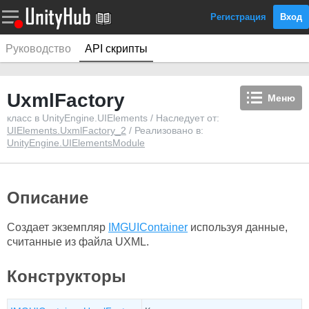
Регистрация
Вход
Руководство
API скрипты
UxmlFactory
Меню
класс в UnityEngine.UIElements / Наследует от:
UIElements.UxmlFactory_2
/ Реализовано в:
UnityEngine.UIElementsModule
Описание
Создает экземпляр
IMGUIContainer
используя данные,
считанные из файла UXML.
Конструкторы