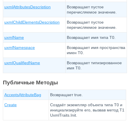
uxmlAttributesDescription
Возвращает пустое
перечисляемое значение.
uxmlChildElementsDescription
Возвращает пустое
перечисляемое значение.
uxmlName
Возвращает имя типа T0.
uxmlNamespace
Возвращает имя пространства
имен T0.
uxmlQualifiedName
Возвращает типизированное
имя T0.
Публичные Методы
AcceptsAttributeBag
Возвращает true.
Create
Создаёт экземпляр объекта типа T0 и
инициализируйте его, вызвав метод T1
UxmlTraits.Init.