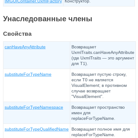
IMGUIContainer.UxmlFactory
Конструктор.
Унаследованные члены
Свойства
canHaveAnyAttribute
Возвращает
UxmlTraits.canHaveAnyAttribute
(где UxmlTraits — это аргумент
для T1).
substituteForTypeName
Возвращает пустую строку,
если T0 не является
VisualElement; в противном
случае возвращает
"VisualElement".
substituteForTypeNamespace
Возвращает пространство
имен для
replaceForTypeName.
substituteForTypeQualifiedName
Возвращает полное имя для
replaceForTypeName.