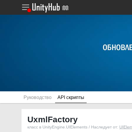
Руководство
API скрипты
UxmlFactory
класс в UnityEngine.UIElements / Наследует от:
UIElem