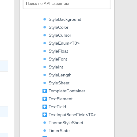
UxmlFactory
UxmlTraits
StyleBackground
StyleColor
StyleCursor
StyleEnum<T0>
StyleFloat
StyleFont
StyleInt
StyleLength
StyleSheet
TemplateContainer
TextElement
TextField
TextInputBaseField<T0>
ThemeStyleSheet
TimerState