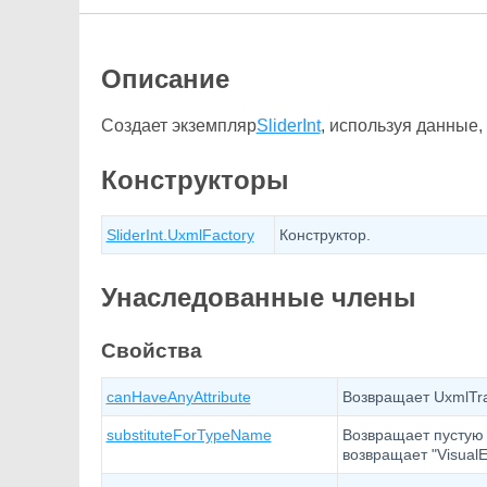
Описание
Создает экземпляр
SliderInt
, используя данные
Конструкторы
SliderInt.UxmlFactory
Конструктор.
Унаследованные члены
Свойства
canHaveAnyAttribute
Возвращает UxmlTrai
substituteForTypeName
Возвращает пустую с
возвращает "VisualE