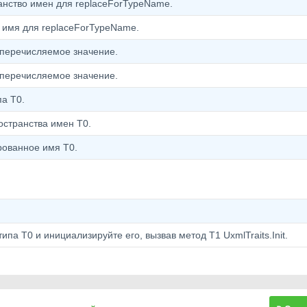
нство имен для replaceForTypeName.
 имя для replaceForTypeName.
 перечисляемое значение.
 перечисляемое значение.
а T0.
странства имен T0.
рованное имя T0.
ипа T0 и инициализируйте его, вызвав метод T1 UxmlTraits.Init.