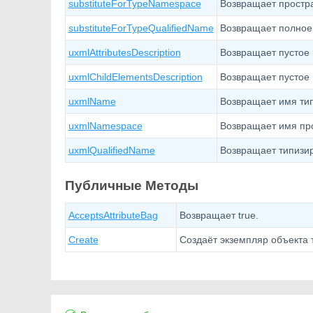
substituteForTypeNamespace
Возвращает простра
substituteForTypeQualifiedName
Возвращает полное
uxmlAttributesDescription
Возвращает пустое
uxmlChildElementsDescription
Возвращает пустое
uxmlName
Возвращает имя тип
uxmlNamespace
Возвращает имя про
uxmlQualifiedName
Возвращает типизи
Публичные Методы
AcceptsAttributeBag
Возвращает true.
Create
Создаёт экземпляр объекта т