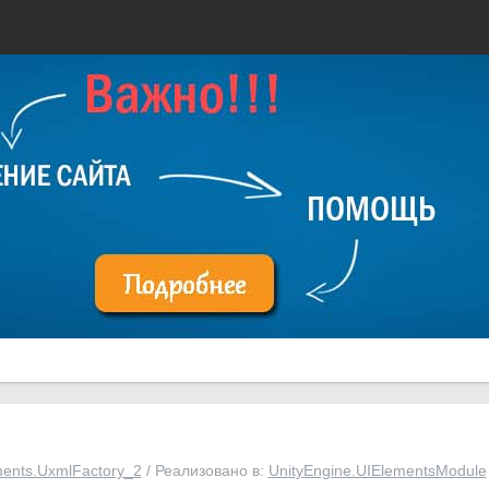
ents.UxmlFactory_2
/ Реализовано в:
UnityEngine.UIElementsModule