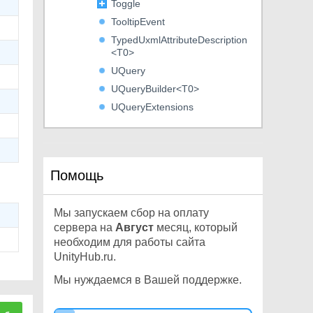
Toggle
TooltipEvent
TypedUxmlAttributeDescription
<T0>
UQuery
UQueryBuilder<T0>
UQueryExtensions
UQueryState<T0>
UxmlAttributeDescription
UxmlAttributeOverridesFactory
Помощь
UxmlAttributeOverridesTraits
UxmlBoolAttributeDescription
Мы запускаем сбор на оплату
UxmlChildElementDescription
сервера на
Август
месяц, который
UxmlColorAttributeDescription
необходим для работы сайта
UxmlDoubleAttributeDescriptio
UnityHub.ru.
n
Мы нуждаемся в Вашей поддержке.
UxmlEnumAttributeDescription
<T0>