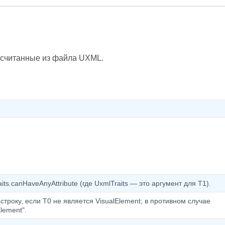
, считанные из файла UXML.
ts.canHaveAnyAttribute (где UxmlTraits — это аргумент для T1).
троку, если T0 не является VisualElement; в противном случае
lement".