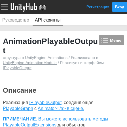
Регистрация
Вход
Руководство
API скрипты
AnimationPlayableOutpu
Меню
t
структура в UnityEngine.Animations / Реализовано в:
UnityEngine.AnimationModule
/ Реализует интерфейсы:
IPlayableOutput
Описание
Реализация
IPlayableOutput
, соединяющая
PlayableGraph
с
Animator< /a> в сцене.
ПРИМЕЧАНИЕ.
Вы можете использовать методы
PlayableOutputExtensions
для объектов